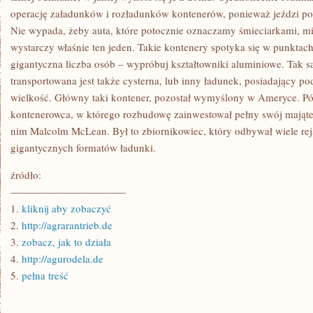
operację załadunków i rozładunków kontenerów, ponieważ jeździ po 
Nie wypada, żeby auta, które potocznie oznaczamy śmieciarkami, m
wystarczy właśnie ten jeden. Takie kontenery spotyka się w punktach
gigantyczna liczba osób – wypróbuj kształtowniki aluminiowe. Tak s
transportowana jest także cysterna, lub inny ładunek, posiadający p
wielkość. Główny taki kontener, pozostał wymyślony w Ameryce. Pó
kontenerowca, w którego rozbudowę zainwestował pełny swój mająt
nim Malcolm McLean. Był to zbiornikowiec, który odbywał wiele re
gigantycznych formatów ładunki.
źródło:
———————————
1.
kliknij aby zobaczyć
2.
http://agrarantrieb.de
3.
zobacz, jak to działa
4.
http://agurodela.de
5.
pełna treść