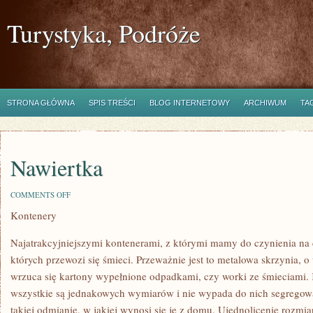
Turystyka, Podróże
STRONA GŁÓWNA
SPIS TREŚCI
BLOG INTERNETOWY
ARCHIWUM
TA
Nawiertka
ON
COMMENTS OFF
NAWIERTKA
Kontenery
Najatrakcyjniejszymi kontenerami, z którymi mamy do czynienia na 
których przewozi się śmieci. Przeważnie jest to metalowa skrzynia, o
wrzuca się kartony wypełnione odpadkami, czy worki ze śmieciami. K
wszystkie są jednakowych wymiarów i nie wypada do nich segregow
takiej odmianie, w jakiej wynosi się je z domu. Ujednolicenie rozmia