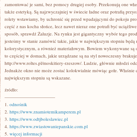
PEWNYCH
zamontować je sami, bez pomocy drugiej osoby. Przekonują one włas
MOMENTACH
także estetyką. Są najzwyczajniej w świecie ładne oraz potrafią przy
rolety wstawiamy, by uchronić się przed wpadającymi do pokoju pr
część z nas kocha słońce, lecz nawet nieraz one potrafi być uciążliw
sposób, sprawdź Żaluzje. Na rynku jest gigantyczny wybór tego pro
jesteśmy w stanie zamówić takie, jakie w największym stopniu będ
kolorystycznym, a również materiałowym. Bowiem wykonywane są o
to częściej w domach, jakie urządzane są na styl nowoczesny brakuje
http://www.roltes.pl/moskitiery-rzeszow/. Ludzie, głównie młodzi o
Jednakże okno nie może zostać kolokwialnie mówiąc gołe. Właśnie d
największym stopniu są wskazane.
źródło:
———————————
1.
odnośnik
2.
https://www.znamiotemikamperem.pl
3.
https://www.odtjboleslawiec.pl
4.
https://www.zwiastowaniepanskie.com.pl
5.
więcej informacji