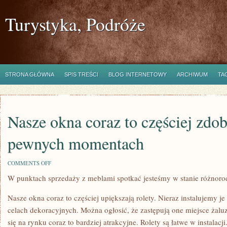
Turystyka, Podróże
STRONA GŁÓWNA
SPIS TREŚCI
BLOG INTERNETOWY
ARCHIWUM
TA
Nasze okna coraz to częściej zdob
pewnych momentach
ON
COMMENTS OFF
NASZE
W punktach sprzedaży z meblami spotkać jesteśmy w stanie różnor
OKNA
CORAZ
TO
Nasze okna coraz to częściej upiększają rolety. Nieraz instalujemy je
CZĘŚCIEJ
ZDOBIĄ
celach dekoracyjnych. Można ogłosić, że zastępują one miejsce żaluzji 
ROLETY.
się na rynku coraz to bardziej atrakcyjne. Rolety są łatwe w instalacj
W