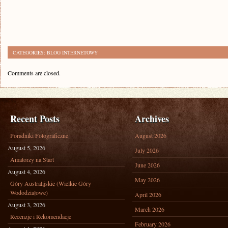
CATEGORIES:
BLOG INTERNETOWY
Comments are closed.
Recent Posts
Archives
Poradniki Fotograficzne
August 2026
August 5, 2026
July 2026
Amatorzy na Start
June 2026
August 4, 2026
May 2026
Góry Australijskie (Wielkie Góry
Wododziałowe)
April 2026
August 3, 2026
March 2026
Recenzje i Rekomendacje
February 2026