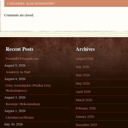
CATEGORIES:
BLOG INTERNETOWY
Comments are closed.
Recent Posts
Archives
Poradniki Fotograficzne
August 2026
August 5, 2026
July 2026
Amatorzy na Start
June 2026
August 4, 2026
May 2026
Góry Australijskie (Wielkie Góry
Wododziałowe)
April 2026
August 3, 2026
March 2026
Recenzje i Rekomendacje
February 2026
August 1, 2026
January 2026
Literatura na Ekranie
July 30, 2026
December 2025