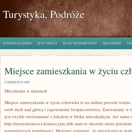
Turystyka, Podróże
STRONA GŁÓWNA
SPIS TREŚCI
BLOG INTERNETOWY
ARCHIWUM
TA
Miejsce zamieszkania w życiu cz
ON
COMMENTS OFF
MIEJSCE
Mieszkania w miastach
ZAMIESZKANIA
W
ŻYCIU
Miejsce zamieszkania w życiu człowieka to na milion procent ważne 
CZŁOWIEKA
osób dach nad głową i zapewnienie bezpieczeństwa. Zauważamy w t
jest zwykle utożsamiane z lokalem w bloku mieszkalnym. Już sama 
http://nieruchomosci-komercyjne.info nam to słusznie może przedsta
najmniejszych wątpliwości. Możemy oznajmić, że mieszkania to wybi