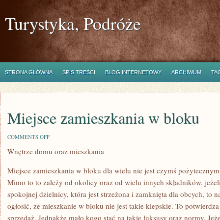
Turystyka, Podróże
STRONA GŁÓWNA
SPIS TREŚCI
BLOG INTERNETOWY
ARCHIWUM
TA
Miejsce zamieszkania w bloku
ON
COMMENTS OFF
MIEJSCE
Wnętrze domu oraz mieszkania
ZAMIESZKANIA
W
BLOKU
Miejsce zamieszkania w bloku dla wielu nie jest czymś pożyteczn
Mimo to to zależy od okolicy oraz od wielu innych składników. jeżel
spokojnej dzielnicy, która jest strzeżona i zamknięta dla obcych, to 
ogłosić, że mieszkanie w bloku nie jest takie kiepskie. To potwierd
sprzedaż. Jednakże mało kogo stać na takie luksusy oraz normy. Jeżeli