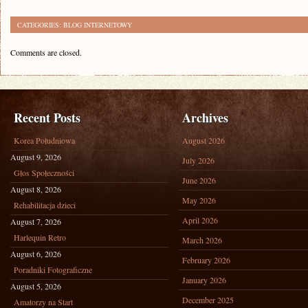
CATEGORIES:
BLOG INTERNETOWY
Comments are closed.
Recent Posts
Archives
Korea Południowa
August 2026
August 9, 2026
July 2026
Głos Społeczności
June 2026
August 8, 2026
May 2026
Rehabilitacja dzieci
April 2026
August 7, 2026
Harlequin Retro
March 2026
August 6, 2026
February 2026
Poradniki Fotograficzne
January 2026
August 5, 2026
December 2025
Amatorzy na Start