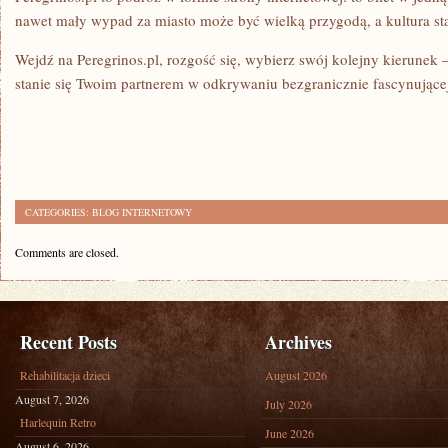
nawet mały wypad za miasto może być wielką przygodą, a kultura sta
Wejdź na Peregrinos.pl, rozgość się, wybierz swój kolejny kierunek
stanie się Twoim partnerem w odkrywaniu bezgranicznie fascynującej
CATEGORIES:
BLOG INTERNETOWY
Comments are closed.
Recent Posts
Archives
Rehabilitacja dzieci
August 2026
August 7, 2026
July 2026
Harlequin Retro
June 2026
August 6, 2026