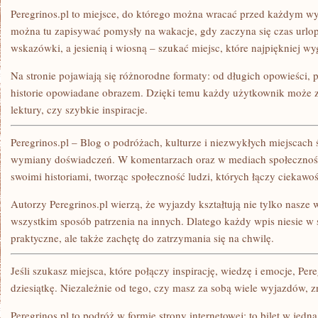
Peregrinos.pl to miejsce, do którego można wracać przed każdym 
można tu zapisywać pomysły na wakacje, gdy zaczyna się czas urlo
wskazówki, a jesienią i wiosną – szukać miejsc, które najpiękniej w
Na stronie pojawiają się różnorodne formaty: od długich opowieści, p
historie opowiadane obrazem. Dzięki temu każdy użytkownik może z
lektury, czy szybkie inspiracje.
Peregrinos.pl – Blog o podróżach, kulturze i niezwykłych miejscach 
wymiany doświadczeń. W komentarzach oraz w mediach społeczności
swoimi historiami, tworząc społeczność ludzi, których łączy ciekawo
Autorzy Peregrinos.pl wierzą, że wyjazdy kształtują nie tylko nasze
wszystkim sposób patrzenia na innych. Dlatego każdy wpis niesie w s
praktyczne, ale także zachętę do zatrzymania się na chwilę.
Jeśli szukasz miejsca, które połączy inspirację, wiedzę i emocje, Per
dziesiątkę. Niezależnie od tego, czy masz za sobą wiele wyjazdów, zna
Peregrinos.pl to podróż w formie strony internetowej: to bilet w jedn