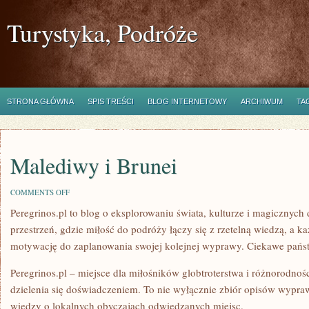
Turystyka, Podróże
STRONA GŁÓWNA
SPIS TREŚCI
BLOG INTERNETOWY
ARCHIWUM
TA
Malediwy i Brunei
ON
COMMENTS OFF
MALEDIWY
Peregrinos.pl to blog o eksplorowaniu świata, kulturze i magicznych
I
BRUNEI
przestrzeń, gdzie miłość do podróży łączy się z rzetelną wiedzą, a 
motywację do zaplanowania swojej kolejnej wyprawy. Ciekawe pańs
Peregrinos.pl – miejsce dla miłośników globtroterstwa i różnorodnośc
dzielenia się doświadczeniem. To nie wyłącznie zbiór opisów wypr
wiedzy o lokalnych obyczajach odwiedzanych miejsc.