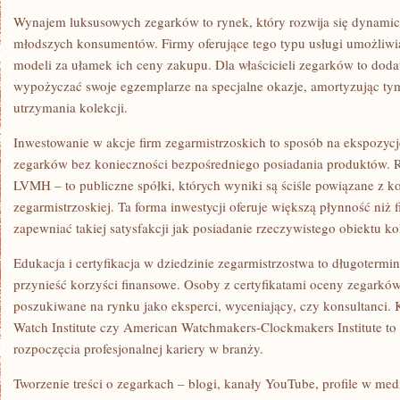
Wynajem luksusowych zegarków to rynek, który rozwija się dynamic
młodszych konsumentów. Firmy oferujące tego typu usługi umożliwi
modeli za ułamek ich ceny zakupu. Dla właścicieli zegarków to do
wypożyczać swoje egzemplarze na specjalne okazje, amortyzując t
utrzymania kolekcji.
Inwestowanie w akcje firm zegarmistrzoskich to sposób na ekspozyc
zegarków bez konieczności bezpośredniego posiadania produktów. 
LVMH – to publiczne spółki, których wyniki są ściśle powiązane z k
zegarmistrzoskiej. Ta forma inwestycji oferuje większą płynność niż 
zapewniać takiej satysfakcji jak posiadanie rzeczywistego obiektu k
Edukacja i certyfikacja w dziedzinie zegarmistrzostwa to długotermi
przynieść korzyści finansowe. Osoby z certyfikatami oceny zegarków
poszukiwane na rynku jako eksperci, wyceniający, czy konsultanci. 
Watch Institute czy American Watchmakers-Clockmakers Institute to
rozpoczęcia profesjonalnej kariery w branży.
Tworzenie treści o zegarkach – blogi, kanały YouTube, profile w m