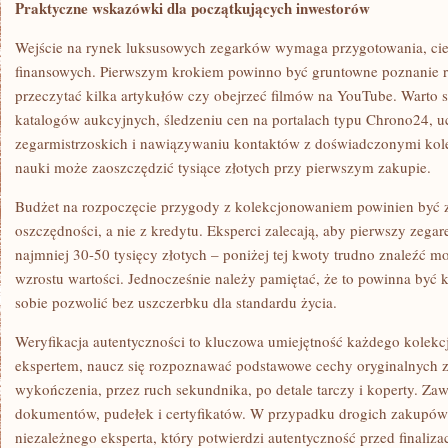
Praktyczne wskazówki dla początkujących inwestorów
Wejście na rynek luksusowych zegarków wymaga przygotowania, cie
finansowych. Pierwszym krokiem powinno być gruntowne poznanie r
przeczytać kilka artykułów czy obejrzeć filmów na YouTube. Warto 
katalogów aukcyjnych, śledzeniu cen na portalach typu Chrono24, u
zegarmistrzoskich i nawiązywaniu kontaktów z doświadczonymi kol
nauki może zaoszczędzić tysiące złotych przy pierwszym zakupie.
Budżet na rozpoczęcie przygody z kolekcjonowaniem powinien być z
oszczędności, a nie z kredytu. Eksperci zalecają, aby pierwszy zega
najmniej 30-50 tysięcy złotych – poniżej tej kwoty trudno znaleźć m
wzrostu wartości. Jednocześnie należy pamiętać, że to powinna być 
sobie pozwolić bez uszczerbku dla standardu życia.
Weryfikacja autentyczności to kluczowa umiejętność każdego kolekcjo
ekspertem, naucz się rozpoznawać podstawowe cechy oryginalnych z
wykończenia, przez ruch sekundnika, po detale tarczy i koperty. Za
dokumentów, pudełek i certyfikatów. W przypadku drogich zakupów 
niezależnego eksperta, który potwierdzi autentyczność przed finalizac