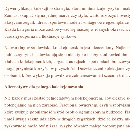
Dywersyfikacja kolekcji to strategia, która minimalizuje ryzyko i ma
Zamiast skupiać się na jednej marce czy stylu, warto rozłożyć inwest
klasyczne zegarki dresu, sportowe modele, vintage’owe egzemplarze
Każda kategoria może zachowywać się inaczej w różnych okresach, a
bardziej odporna na fluktuacje rynkowe.
Networking w środowisku kolekcjonerskim jest nieoceniony. Najlepsze
publiczny rynek – dowiadują się o nich tylko osoby z odpowiednimi
klubach kolekcjonerskich, targach, aukcjach i spotkaniach branżowych
mogą przynieść korzyści w przyszłości. Doświadczeni kolekcjonerzy 
osobami, które wykazują prawdziwe zainteresowanie i szacunek dla 
Alternatywy dla pełnego kolekcjonowania
Nie każdy musi zostać pełnoetatowym kolekcjonerem, aby cieszyć s
potencjalnie na nich zarabiać. Fractional ownership, czyli współwłasn
które zyskuje popularność wśród osób o ograniczonym budżecie. Plat
umożliwiają zakup udziałów w drogich zegarkach, dzieląc koszty m
zyskowność może być niższa, ryzyko również maleje proporcjonalni