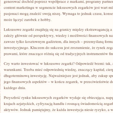
generować dochód poprzez współprace z markami, programy partners
content marketingu w segmencie luksusowych zegarków jest wart mil
pasjonaci mogą znaleźć swoją niszę. Wymaga to jednak czasu, konsek
może łączyć zarobek z hobby.
Luksusowe zegarki znajdują się na granicy między ekstrawagancją a i
zależy głównie od perspektywy, wiedzy i możliwości finansowych n
zawsze tylko kosztownym gadżetem, dla innych – przemyślaną formą 
inwestycyjnego. Kluczem do sukcesu jest zrozumienie, że rynek zeg
prawami, które znacząco różnią się od tradycyjnych instrumentów fi
Czy warto inwestować w luksusowe zegarki? Odpowiedź brzmi: tak, 
warunkami. Trzeba mieć odpowiednią wiedzę, znaczący kapitał, cierp
długoterminową inwestycję. Najważniejsze jest jednak, aby zakup spr
jego finansowych aspektów – w końcu zegarek, w przeciwieństwie do
każdego dnia.
Przyszłość rynku luksusowych zegarków wydaje się obiecująca, n
krajach azjatyckich, cyfryzacją handlu i rosnącą świadomością zegar
aktywów. Jednak pamiętajmy, że każda inwestycja niesie ryzyko, a