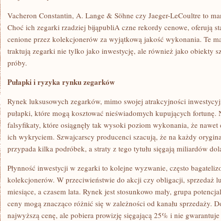
Vacheron Constantin, A. Lange & Söhne czy Jaeger-LeCoultre to ma
Choć ich zegarki rzadziej bijąpubliA czne rekordy cenowe, oferują sta
cenione przez kolekcjonerów za wyjątkową jakość wykonania. Te mar
traktują zegarki nie tylko jako inwestycję, ale również jako obiekty 
próby.
Pułapki i ryzyka rynku zegarków
Rynek luksusowych zegarków, mimo swojej atrakcyjności inwestycyjn
pułapki, które mogą kosztować nieświadomych kupujących fortunę.
falsyfikaty, które osiągnęły tak wysoki poziom wykonania, że nawet
ich wykryciem. Szwajcarscy producenci szacują, że na każdy orygi
przypada kilka podróbek, a straty z tego tytułu sięgają miliardów do
Płynność inwestycji w zegarki to kolejne wyzwanie, często bagateli
kolekcjonerów. W przeciwieństwie do akcji czy obligacji, sprzedaż
miesiące, a czasem lata. Rynek jest stosunkowo mały, grupa potenc
ceny mogą znacząco różnić się w zależności od kanału sprzedaży.
najwyższą cenę, ale pobiera prowizję sięgającą 25% i nie gwarantuje