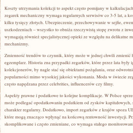
Koszty utrzymania kolekcji to aspekt często pomijany w kalkulacja
zegarek mechaniczny wymaga regularnych serwisów co 3-5 lat, a kosz
kilku tysięcy złotych. Ubezpieczenie, przechowywanie w sejfie, ewe
uszkodzeniach – wszystko to obniża rzeczywistą stopę zwrotu z inwe
wymagają również specjalistycznej opieki ze względu na delikatne 
mechanizmy.
Zmienność trendów to czynnik, który może w jednej chwili zmienić
egzemplarz. Historia zna przypadki zegarków, które przez lata były
kolekcjonerów, by nagle stać się obiektami pożądania, oraz odwrotnie
popularności mimo wysokiej jakości wykonania. Moda w świecie zeg
często napędzana przez celebrities, influencerów czy filmy.
Aspekty prawne i podatkowe to kolejne komplikacje. W Polsce sprz
może podlegać opodatkowaniu podatkiem od zysków kapitałowych, sz
charakter regularny. Dodatkowo, import zegarków z krajów spoza UE 
które mogą znacząco wpłynąć na końcową rentowność inwestycji. Pr
skomplikowane i często zmieniane, co wymaga stałego monitorowani