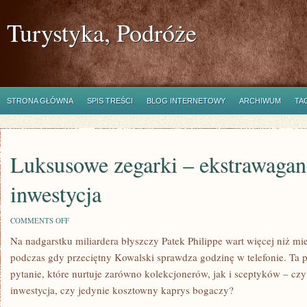
Turystyka, Podróże
STRONA GŁÓWNA
SPIS TREŚCI
BLOG INTERNETOWY
ARCHIWUM
TA
Luksusowe zegarki – ekstrawagan
inwestycja
ON
COMMENTS OFF
LUKSUSOWE
Na nadgarstku miliardera błyszczy Patek Philippe wart więcej niż m
ZEGARKI
–
podczas gdy przeciętny Kowalski sprawdza godzinę w telefonie. Ta 
EKSTRAWAGANCJA
CZY
pytanie, które nurtuje zarówno kolekcjonerów, jak i sceptyków – cz
INWESTYCJA
inwestycja, czy jedynie kosztowny kaprys bogaczy?