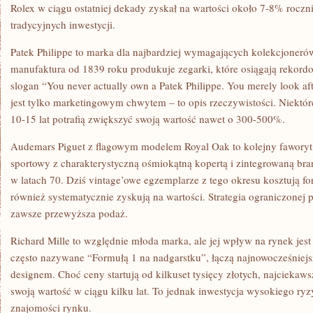
Rolex w ciągu ostatniej dekady zyskał na wartości około 7-8% roczn
tradycyjnych inwestycji.
Patek Philippe to marka dla najbardziej wymagających kolekcjoneró
manufaktura od 1839 roku produkuje zegarki, które osiągają rekord
slogan “You never actually own a Patek Philippe. You merely look afte
jest tylko marketingowym chwytem – to opis rzeczywistości.
Niektór
10-15 lat potrafią zwiększyć swoją wartość nawet o 300-500%.
Audemars Piguet z flagowym modelem Royal Oak to kolejny faworyt
sportowy z charakterystyczną ośmiokątną kopertą i zintegrowaną bra
w latach 70. Dziś vintage’owe egzemplarze z tego okresu kosztują f
również systematycznie zyskują na wartości. Strategia ograniczonej 
zawsze przewyższa podaż.
Richard Mille to względnie młoda marka, ale jej wpływ na rynek jest
często nazywane “Formułą 1 na nadgarstku”, łączą najnowocześniej
designem. Choć ceny startują od kilkuset tysięcy złotych, najciekaw
swoją wartość w ciągu kilku lat. To jednak inwestycja wysokiego ry
znajomości rynku.