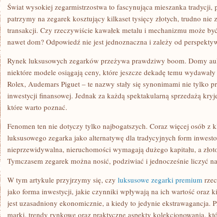
Świat wysokiej zegarmistrzostwa to fascynująca mieszanka tradycji, p
patrzymy na zegarek kosztujący kilkaset tysięcy złotych, trudno nie z
transakcji. Czy rzeczywiście kawałek metalu i mechanizmu może być
nawet dom? Odpowiedź nie jest jednoznaczna i zależy od perspektywy
Rynek luksusowych zegarków przeżywa prawdziwy boom. Domy aukcy
niektóre modele osiągają ceny, które jeszcze dekadę temu wydawały s
Rolex, Audemars Piguet – te nazwy stały się synonimami nie tylko pre
inwestycji finansowej. Jednak za każdą spektakularną sprzedażą kryje s
które warto poznać.
Fenomen ten nie dotyczy tylko najbogatszych. Coraz więcej osób z kl
luksusowego zegarka jako alternatywę dla tradycyjnych form inwest
nieprzewidywalna, nieruchomości wymagają dużego kapitału, a złoto
Tymczasem zegarek można nosić, podziwiać i jednocześnie liczyć na 
W tym artykule przyjrzymy się, czy
luksusowe zegarki premium
rzec
jako forma inwestycji, jakie czynniki wpływają na ich wartość oraz 
jest uzasadniony ekonomicznie, a kiedy to jedynie ekstrawagancja. 
marki, trendy rynkowe oraz praktyczne aspekty kolekcjonowania, k