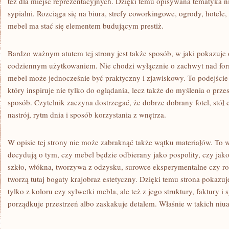
też dla miejsc reprezentacyjnych. Dzięki temu opisywana tematyka ni
sypialni. Rozciąga się na biura, strefy coworkingowe, ogrody, hotele,
mebel ma stać się elementem budującym prestiż.
Bardzo ważnym atutem tej strony jest także sposób, w jaki pokazuje 
codziennym użytkowaniem. Nie chodzi wyłącznie o zachwyt nad for
mebel może jednocześnie być praktyczny i zjawiskowy. To podejście 
który inspiruje nie tylko do oglądania, lecz także do myślenia o prze
sposób. Czytelnik zaczyna dostrzegać, że dobrze dobrany fotel, stół
nastrój, rytm dnia i sposób korzystania z wnętrza.
W opisie tej strony nie może zabraknąć także wątku materiałów. To w
decydują o tym, czy mebel będzie odbierany jako pospolity, czy jak
szkło, włókna, tworzywa z odzysku, surowce eksperymentalne czy ro
tworzą tutaj bogaty krajobraz estetyczny. Dzięki temu strona pokazu
tylko z koloru czy sylwetki mebla, ale też z jego struktury, faktury i 
porządkuje przestrzeń albo zaskakuje detalem. Właśnie w takich niua