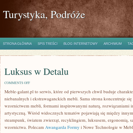
Turystyka, Podróże
STRONA GŁÓWNA
SPIS TREŚCI
BLOG INTERNETOWY
ARCHIWUM
TA
Luksus w Detalu
ON
COMMENTS OFF
LUKSUS
Meble-galant.pl to serwis, które od pierwszych chwil buduje charakt
W
DETALU
niebanalnych i ekstrawaganckich mebli. Sama strona koncentruje się
wzornictwem mebli, formami inspirowanymi naturą, rozwiązaniami i
artystyczną. Wśród widocznych tematów pojawiają się między innym
steampunk, światem zwierząt, recyklingiem, luksusem, ergonomią, sz
wzornictwa. Polecam
Awangarda Formy
i Nowe Technologie w Meblu.