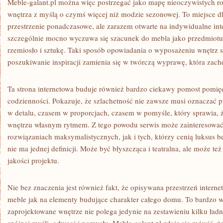
Meble-galant.pl można więc postrzegać jako mapę nieoczywistych r
wnętrza z myślą o czymś więcej niż modzie sezonowej. To miejsce dl
przestrzenie ponadczasowe, ale zarazem otwarte na indywidualne inte
szczególnie mocno wyczuwa się szacunek do mebla jako przedmiotu, k
rzemiosło i sztukę. Taki sposób opowiadania o wyposażeniu wnętrz 
poszukiwanie inspiracji zamienia się w twórczą wyprawę, która zach
Ta strona internetowa buduje również bardzo ciekawy pomost pomię
codzienności. Pokazuje, że szlachetność nie zawsze musi oznaczać p
w detalu, czasem w proporcjach, czasem w pomyśle, który sprawia, 
wnętrzu własnym rytmem. Z tego powodu serwis może zainteresowa
rozwiązaniach maksymalistycznych, jak i tych, którzy cenią luksus 
nie ma jednej definicji. Może być błyszcząca i teatralna, ale może też
jakości projektu.
Nie bez znaczenia jest również fakt, że opisywana przestrzeń intern
meble jak na elementy budujące charakter całego domu. To bardzo 
zaprojektowane wnętrze nie polega jedynie na zestawieniu kilku ład