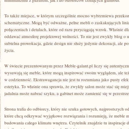
minimalizmu z pazurem, jak i do odbiorców ceniących glamour.
To także miejsce, w którym szczególnie mocno wybrzmiewa przekona
schematyczne. Mogą być odważne, pełne mebli o zaskakujących lini
połączeniach i detalach, które od razu przyciągają wzrok. Właśnie dl
oddawać atmosferę projektowej wolności. To nie jest zwykły blog o 
subtelna prowokacja, gdzie design nie służy jedynie dekoracji, ale 
życia.
W świecie prezentowanym przez Meble-galant.pl liczy się autentyczn
wysuwają się meble, które mogą inspirować swoim wyglądem, ale też
w codzienność. Ekstrawagancja nie jest tu rozumiana jako pusty efek
estetyka. To właśnie ona sprawia, że zwykły salon może stać się mie
jadalnia może nabrać szyku, a gabinet może zamienić się w przestr
Strona trafia do odbiorcy, który nie szuka gotowych, najprostszych o
które chcą odkrywać wyjątkowe rozwiązania i rozumieją, że meble 
budowania całego klimatu wnętrza. Czytelnik znajdzie tu inspiracje d