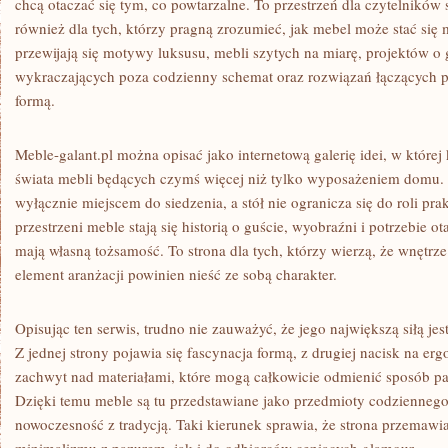
chcą otaczać się tym, co powtarzalne. To przestrzeń dla czytelników
również dla tych, którzy pragną zrozumieć, jak mebel może stać się m
przewijają się motywy luksusu, mebli szytych na miarę, projektów o
wykraczających poza codzienny schemat oraz rozwiązań łączących p
formą.
Meble-galant.pl można opisać jako internetową galerię idei, w której
świata mebli będących czymś więcej niż tylko wyposażeniem domu. T
wyłącznie miejscem do siedzenia, a stół nie ogranicza się do roli pra
przestrzeni meble stają się historią o guście, wyobraźni i potrzebie o
mają własną tożsamość. To strona dla tych, którzy wierzą, że wnętrz
element aranżacji powinien nieść ze sobą charakter.
Opisując ten serwis, trudno nie zauważyć, że jego największą siłą je
Z jednej strony pojawia się fascynacja formą, z drugiej nacisk na erg
zachwyt nad materiałami, które mogą całkowicie odmienić sposób pa
Dzięki temu meble są tu przedstawiane jako przedmioty codziennego
nowoczesność z tradycją. Taki kierunek sprawia, że strona przemaw