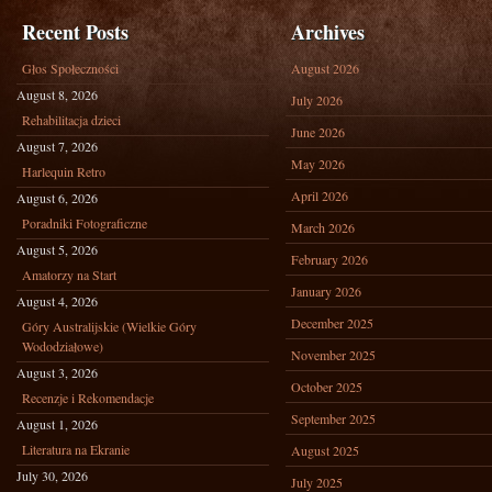
Recent Posts
Archives
Głos Społeczności
August 2026
August 8, 2026
July 2026
Rehabilitacja dzieci
June 2026
August 7, 2026
May 2026
Harlequin Retro
April 2026
August 6, 2026
Poradniki Fotograficzne
March 2026
August 5, 2026
February 2026
Amatorzy na Start
January 2026
August 4, 2026
December 2025
Góry Australijskie (Wielkie Góry
Wododziałowe)
November 2025
August 3, 2026
October 2025
Recenzje i Rekomendacje
September 2025
August 1, 2026
Literatura na Ekranie
August 2025
July 30, 2026
July 2025