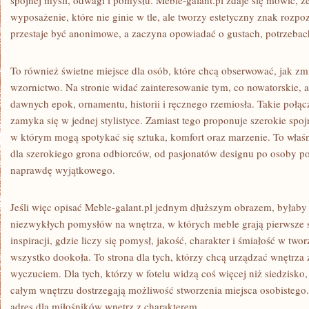
spójnej myśli, odwagi i pomysłu. Meble-galant.pl zdaje się mówić, ż
wyposażenie, które nie ginie w tle, ale tworzy estetyczny znak rozp
przestaje być anonimowe, a zaczyna opowiadać o gustach, potrzebach
To również świetne miejsce dla osób, które chcą obserwować, jak zm
wzornictwo. Na stronie widać zainteresowanie tym, co nowatorskie, al
dawnych epok, ornamentu, historii i ręcznego rzemiosła. Takie połąc
zamyka się w jednej stylistyce. Zamiast tego proponuje szerokie spoj
w którym mogą spotykać się sztuka, komfort oraz marzenie. To właśni
dla szerokiego grona odbiorców, od pasjonatów designu po osoby po
naprawdę wyjątkowego.
Jeśli więc opisać Meble-galant.pl jednym dłuższym obrazem, byłaby
niezwykłych pomysłów na wnętrza, w których meble grają pierwsze s
inspiracji, gdzie liczy się pomysł, jakość, charakter i śmiałość w two
wszystko dookoła. To strona dla tych, którzy chcą urządzać wnętrza 
wyczuciem. Dla tych, którzy w fotelu widzą coś więcej niż siedzisko, 
całym wnętrzu dostrzegają możliwość stworzenia miejsca osobistego.
adres dla miłośników wnętrz z charakterem.