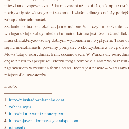
mieszkanie, zapewne za 15 lat nie zarobi aż tak dużo, jak np. te oso
pozbywały się własnego mieszkania. I właśnie dlatego należy podejść
zakupu nieruchomości.
Szalenie istotna jest lokalizacja nieruchomości – czyli mieszkanie 
w eleganckiej okolicy, niedaleko metra. Istotna jest również architek
musi charakteryzować się dobrym wykonaniem i wyglądem. Takie oso
się na mieszkaniach, powinny pomyśleć o skorzystaniu z usług ofer
Mowa tutaj o pośrednikach mieszkaniowych. W Warszawie pośrednikó
część z nich to specjaliści, którzy mogą pomóc dla nas z wybraniem
załatwieniem wszelakich formalności. Jedno jest pewne – Warszawa 
miejsce dla inwestorów.
źródło:
———————————
1.
http://rainshadowelrancho.com
2.
zobacz wpis
3.
http://raku-ceramic-pottery.com
4.
http://rejuvenationmassageandspa.com
5.
odnośnik