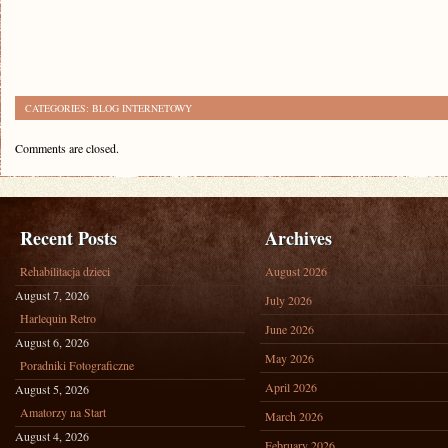
CATEGORIES:
BLOG INTERNETOWY
Comments are closed.
Recent Posts
Archives
Rehabilitacja dzieci
August 2026
August 7, 2026
July 2026
Harlequin Retro
June 2026
August 6, 2026
May 2026
Poradniki Fotograficzne
April 2026
August 5, 2026
Amatorzy na Start
March 2026
August 4, 2026
February 2026