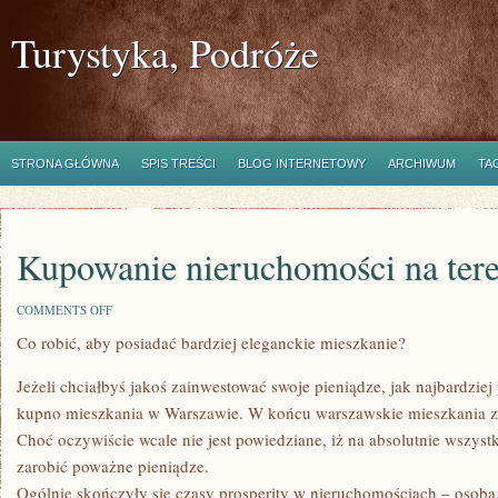
Turystyka, Podróże
STRONA GŁÓWNA
SPIS TREŚCI
BLOG INTERNETOWY
ARCHIWUM
TA
Kupowanie nieruchomości na ter
ON
COMMENTS OFF
KUPOWANIE
Co robić, aby posiadać bardziej eleganckie mieszkanie?
NIERUCHOMOŚCI
NA
TERENIE
Jeżeli chciałbyś jakoś zainwestować swoje pieniądze, jak najbardzi
WARSZAWY
kupno mieszkania w Warszawie. W końcu warszawskie mieszkania z r
Choć oczywiście wcale nie jest powiedziane, iż na absolutnie wszy
zarobić poważne pieniądze.
Ogólnie skończyły się czasy prosperity w nieruchomościach – osoba, 