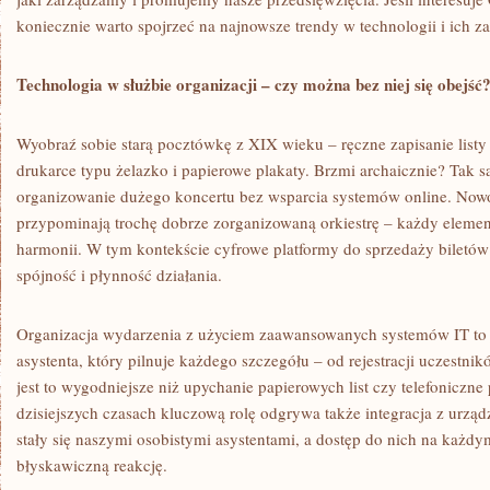
STYL!
koniecznie warto spojrzeć na najnowsze trendy w technologii i ich z
Technologia w służbie organizacji – czy można bez niej się obejść
Wyobraź sobie starą pocztówkę z XIX wieku – ręczne zapisanie listy
drukarce typu żelazko i papierowe plakaty. Brzmi archaicznie? Tak 
organizowanie dużego koncertu bez wsparcia systemów online. Now
przypominają trochę dobrze zorganizowaną orkiestrę – każdy element
harmonii. W tym kontekście cyfrowe platformy do sprzedaży biletów 
spójność i płynność działania.
Organizacja wydarzenia z użyciem zaawansowanych systemów IT to 
asystenta, który pilnuje każdego szczegółu – od rejestracji uczestni
jest to wygodniejsze niż upychanie papierowych list czy telefoniczn
dzisiejszych czasach kluczową rolę odgrywa także integracja z urzą
stały się naszymi osobistymi asystentami, a dostęp do nich na każd
błyskawiczną reakcję.