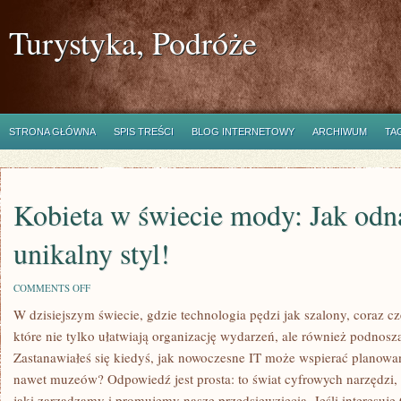
Turystyka, Podróże
STRONA GŁÓWNA
SPIS TREŚCI
BLOG INTERNETOWY
ARCHIWUM
TA
Kobieta w świecie mody: Jak odn
unikalny styl!
ON
COMMENTS OFF
KOBIETA
W dzisiejszym świecie, gdzie technologia pędzi jak szalony, coraz c
W
ŚWIECIE
które nie tylko ułatwiają organizację wydarzeń, ale również podnos
MODY:
JAK
Zastanawiałeś się kiedyś, jak nowoczesne IT może wspierać planowa
ODNALEŹĆ
nawet muzeów? Odpowiedź jest prosta: to świat cyfrowych narzędzi, 
SWÓJ
UNIKALNY
jaki zarządzamy i promujemy nasze przedsięwzięcia. Jeśli interesuje