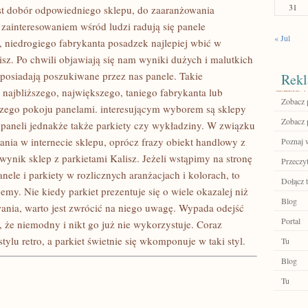
31
st dobór odpowiedniego sklepu, do zaaranżowania
interesowaniem wśród ludzi radują się panele
« Jul
 niedrogiego fabrykanta posadzek najlepiej wbić w
sz. Po chwili objawiają się nam wyniki dużych i malutkich
e posiadają poszukiwane przez nas panele. Takie
Rekl
ajbliższego, największego, taniego fabrykanta lub
Zobacz p
zego pokoju panelami. interesującym wyborem są sklepy
Zobacz 
ko paneli jednakże także parkiety czy wykładziny. W związku
ia w internecie sklepu, oprócz frazy obiekt handlowy z
Poznaj 
wynik sklep z parkietami Kalisz. Jeżeli wstąpimy na stronę
Przeczyt
le i parkiety w rozlicznych aranżacjach i kolorach, to
Dołącz t
y. Nie kiedy parkiet prezentuje się o wiele okazalej niż
Blog
ania, warto jest zwrócić na niego uwagę. Wypada odejść
Portal
, że niemodny i nikt go już nie wykorzystuje. Coraz
ylu retro, a parkiet świetnie się wkomponuje w taki styl.
Tu
Blog
Tu