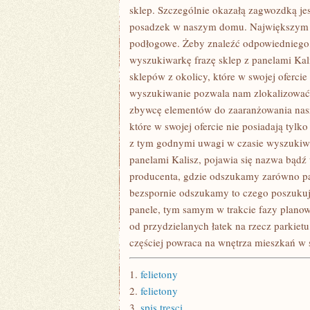
REMONTUJE
sklep. Szczególnie okazałą zagwozdką je
BĄDŹ
posadzek w naszym domu. Największym za
podłogowe. Żeby znaleźć odpowiedniego,
wyszukiwarkę frazę sklep z panelami Kali
sklepów z okolicy, które w swojej oferci
wyszukiwanie pozwala nam zlokalizować n
zbywcę elementów do zaaranżowania nas
które w swojej ofercie nie posiadają tyl
z tym godnymi uwagi w czasie wyszukiwan
panelami Kalisz, pojawia się nazwa bądź 
producenta, gdzie odszukamy zarówno pane
bezspornie odszukamy to czego poszukujem
panele, tym samym w trakcie fazy planow
od przydzielanych łatek na rzecz parkietu
częściej powraca na wnętrza mieszkań w st
1.
felietony
2.
felietony
3.
spis tresci