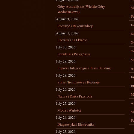
Góry Australijskie (Wielkie Góry
M
Wododziałowe)
Fe
August 3, 2026
Ja
Recenzje i Rekomendacje
August 1, 2026
D
Literatura na Ekranie
N
July 30, 2026
Oc
Poradniki i Pielęgnacja
Se
July 28, 2026
Imprezy Integracyjne i Team Building
A
July 28, 2026
Ju
Sprzęt Treningowy i Recenzje
Ju
July 26, 2026
M
Natura i Dzika Przyroda
Ap
July 25, 2026
Moda i Wartości
M
July 24, 2026
Fe
Diagnostyka i Elektronika
July 23, 2026