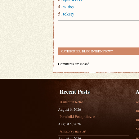
4.
wpisy
5.
teksty
CATEGORIES:
BLOG INTERNETOWY
Comments are closed.
Recent Posts
A
Harlequin Retro
A
August 6, 2026
Ju
Poradniki Fotograficzne
Ju
August 5, 2026
M
Amatorzy na Start
Ap
August 4, 2026