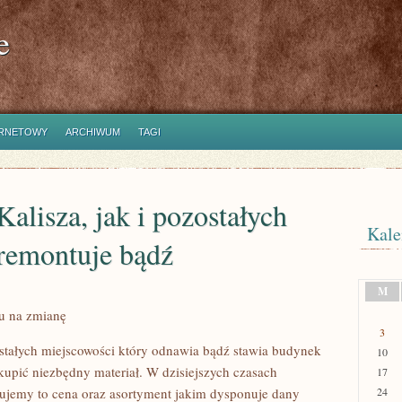
e
ERNETOWY
ARCHIWUM
TAGI
alisza, jak i pozostałych
Kale
 remontuje bądź
M
u na zmianę
3
ostałych miejscowości który odnawia bądź stawia budynek
10
 kupić niezbędny materiał. W dzisiejszych czasach
17
rujemy to cena oraz asortyment jakim dysponuje dany
24