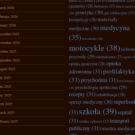
Dom
(28)
dieta
(27)
egzaminy
(28)
farmacja
(27)
fitness medyc
arch 2026
genetyka
(30)
gry edukacyjne
(27)
(26)
bruary 2026
materiały
korepetycje
(28)
nuary 2026
medycyna
medyczne
(30)
ecember 2025
(35)
mieszkanie
(26)
ovember 2025
motocykle
(38)
ochron
tober 2025
przyrody
(29)
odchudzanie
(27)
ogród
(2
ptember 2025
opieka
opieka społeczna
(28)
ugust 2025
profilaktyka
zdrowotna
(31)
ly 2025
(33)
przychodnia
(31)
psychologia
ne 2025
psychologia społeczna
(29)
(26)
recepty
(31)
rehabilitacja
(28)
ay 2025
superfood
sprzęt medyczny
(30)
ril 2025
szkoła
(39)
(31)
szpital
arch 2025
(31)
transport
bruary 2025
sztuka cyfrowa
(27)
publiczny
(31)
wiedza medycz