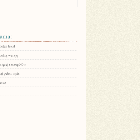
ama:
ełen tekst
pełną wersję
więcej szczegółów
aj pełen wpis
eraz