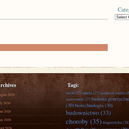
Cate
Categories
rchives
Tagi:
antyki
(27)
apteka
(27)
aranżacja wnętrz
(2
ugust 2026
badania genetyczn
asertywność
(27)
ly 2026
(30)
biotechnologia
(30)
budownictwo
(33)
ne 2026
choroby
(35)
ay 2026
diagnostyka
(28
ril 2026
e-commerce
(29)