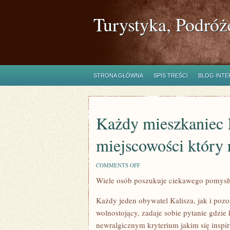
Turystyka, Podróż
STRONA GŁÓWNA
SPIS TREŚCI
BLOG INT
Każdy mieszkaniec K
miejscowości który
ON
COMMENTS OFF
KAŻDY
Wiele osób poszukuje ciekawego pomysł
MIESZKANIEC
KALISZA,
JAK
Każdy jeden obywatel Kalisza, jak i poz
I
POZOSTAŁYCH
wolnostojący, zadaje sobie pytanie gdzie
MIEJSCOWOŚCI
newralgicznym kryterium jakim się inspi
KTÓRY