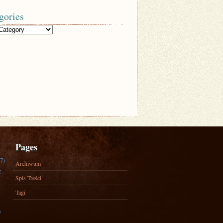
gories
Pages
7)
Archiwum
e
Spis Treści
Tagi
)