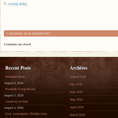
5.
czytaj dalej
CATEGORIES:
BLOG INTERNETOWY
Comments are closed.
Recent Posts
Archives
Harlequin Retro
August 2026
August 6, 2026
July 2026
Poradniki Fotograficzne
June 2026
August 5, 2026
May 2026
Amatorzy na Start
April 2026
August 4, 2026
Góry Australijskie (Wielkie Góry
March 2026