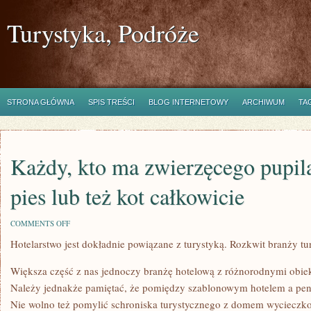
Turystyka, Podróże
STRONA GŁÓWNA
SPIS TREŚCI
BLOG INTERNETOWY
ARCHIWUM
TA
Każdy, kto ma zwierzęcego pupila
pies lub też kot całkowicie
ON
COMMENTS OFF
KAŻDY,
Hotelarstwo jest dokładnie powiązane z turystyką. Rozkwit branży tu
KTO
MA
ZWIERZĘCEGO
Większa część z nas jednoczy branżę hotelową z różnorodnymi obiek
PUPILA,
JAKIM
Należy jednakże pamiętać, że pomiędzy szablonowym hotelem a pensj
JEST
Nie wolno też pomylić schroniska turystycznego z domem wycieczk
PIES