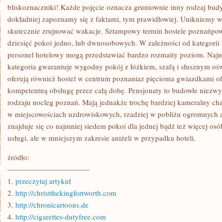
LUB
bliskoznaczniki! Każde pojęcie oznacza gruntownie inny rodzaj b
TEŻ
dokładniej zapoznamy się z faktami, tym prawidłowiej. Unikniemy 
KOT
CAŁKOWICIE
skutecznie zrujnować wakacje. Sztampowy termin hostele poznańpow
dziesięć pokoi jedno, lub dwuosobowych. W zależności od kategori
personel hotelowy mogą przedstawiać bardzo rozmaity poziom. Naj
kategoria gwarantuje wygodny pokój z łóżkiem, szafą i słusznym oś
oferują również hostel w centrum poznaniaz pięcioma gwiazdkami of
kompetentną obsługę przez całą dobę. Pensjonaty to budowle niezw
rodzaju nocleg poznań. Mają jednakże trochę bardziej kameralny cha
w miejscowościach uzdrowiskowych, rzadziej w pobliżu ogromnych a
znajduje się co najmniej siedem pokoi dla jednej bądź też więcej os
usługi, ale w mniejszym zakresie aniżeli w przypadku hoteli.
źródło:
———————————
1.
przeczytaj artykuł
2.
http://christthekingfortworth.com
3.
http://chronicartoons.de
4.
http://cigarettes-dutyfree.com