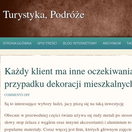
Turystyka, Podróże
STRONA GŁÓWNA
SPIS TREŚCI
BLOG INTERNETOWY
ARCHIWUM
TA
Każdy klient ma inne oczekiwania
przypadku dekoracji mieszkalnyc
ON
COMMENTS OFF
KAŻDY
Są to interesujące wybory ludzi, jacy piszą się na taką inwestycję
KLIENT
MA
INNE
Obecnie w przewodniej części świata używa się rudy metali po stoso
OCZEKIWANIA,
TAKŻE
słowy stop żelaza z węglem oraz innymi akcesoriami) i aluminium to
W
popularne materiały. Coraz więcej jest firm, których głównym zajęc
PRZYPADKU