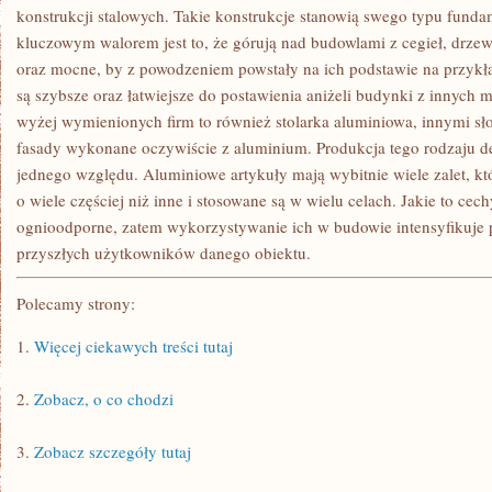
DEKORACJI
konstrukcji stalowych. Takie konstrukcje stanowią swego typu fund
MIESZKALNYCH
kluczowym walorem jest to, że górują nad budowlami z cegieł, drzewa
WNĘTRZ
oraz mocne, by z powodzeniem powstały na ich podstawie na przykła
są szybsze oraz łatwiejsze do postawienia aniżeli budynki z innych m
wyżej wymienionych firm to również stolarka aluminiowa, innymi sł
fasady wykonane oczywiście z aluminium. Produkcja tego rodzaju de
jednego względu. Aluminiowe artykuły mają wybitnie wiele zalet, 
o wiele częściej niż inne i stosowane są w wielu celach. Jakie to ce
ognioodporne, zatem wykorzystywanie ich w budowie intensyfikuje 
przyszłych użytkowników danego obiektu.
Polecamy strony:
1.
Więcej ciekawych treści tutaj
2.
Zobacz, o co chodzi
3.
Zobacz szczegóły tutaj