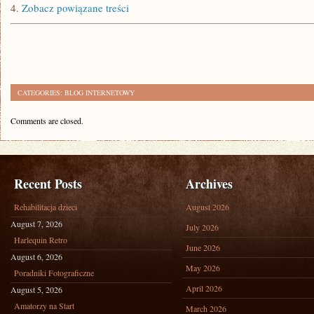
4.
Zobacz powiązane treści
CATEGORIES:
BLOG INTERNETOWY
Comments are closed.
Recent Posts
Archives
Rehabilitacja dzieci
August 2026
August 7, 2026
July 2026
Harlequin Retro
June 2026
August 6, 2026
May 2026
Poradniki Fotograficzne
April 2026
August 5, 2026
Amatorzy na Start
March 2026