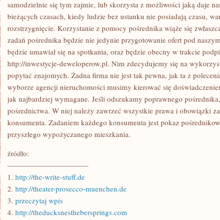
WYPOŻYCZENIU
samodzielnie się tym zajmie, lub skorzysta z możliwości jaką daje n
MIESZKANIA
bieżących czasach, kiedy ludzie bez ustanku nie posiadają czasu, wa
MA
DWIE
rozstrzygnięcie. Korzystanie z pomocy pośrednika wiąże się zwłaszc
MOŻLIWOŚCI
zadań pośrednika będzie nie jedynie przygotowanie ofert pod naszy
DO
WYBORU
będzie umawiał się na spotkania, oraz będzie obecny w trakcie po
http://inwestycje-deweloperow.pl. Nim zdecydujemy się na wykorzyst
popytać znajomych. Żadna firma nie jest tak pewna, jak ta z polecen
wyborze agencji nieruchomości musimy kierować się doświadczenie
jak najbardziej wymagane. Jeśli odszukamy poprawnego pośrednika
pośrednictwa. W niej należy zawrzeć wszystkie prawa i obowiązki za
konsumenta. Zadaniem każdego konsumenta jest pokaz pośrednikow
przyszłego wypożyczanego mieszkania.
źródło:
———————————
1.
http://the-write-stuff.de
2.
http://theater-prosecco-muenchen.de
3.
przeczytaj wpis
4.
http://theducksnesthebersprings.com