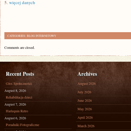
5.
więcej danych
CATEGORIES:
BLOG INTERNETOWY
Comments are closed.
Recent Posts
Archives
Głos Społeczności
August 2026
August 8, 2026
July 2026
Rehabilitacja dzieci
June 2026
August 7, 2026
May 2026
Harlequin Retro
April 2026
August 6, 2026
Poradniki Fotograficzne
March 2026