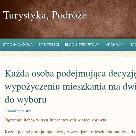
Turystyka, Podróże
STRONA GŁÓWNA
SPIS TREŚCI
BLOG INTERNETOWY
ARCHIWUM
TA
Każda osoba podejmująca decyzj
wypożyczeniu mieszkania ma dwi
do wyboru
ON
COMMENTS OFF
KAŻDA
Ogromna liczba witryn Internetowych w sieci sprawia
OSOBA
PODEJMUJĄCA
DECYZJĘ
Każda postać podejmująca wolę o wynajęciu mieszkania ma dwie dy
O