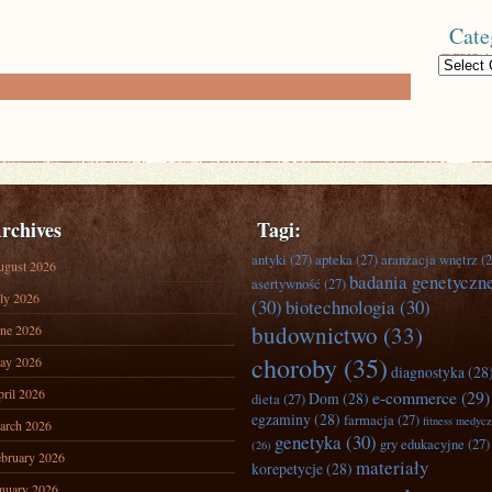
Cate
Categories
rchives
Tagi:
antyki
(27)
apteka
(27)
aranżacja wnętrz
(2
ugust 2026
badania genetyczn
asertywność
(27)
ly 2026
(30)
biotechnologia
(30)
budownictwo
(33)
ne 2026
choroby
(35)
ay 2026
diagnostyka
(28
ril 2026
e-commerce
(29)
Dom
(28)
dieta
(27)
egzaminy
(28)
farmacja
(27)
fitness medyc
arch 2026
genetyka
(30)
gry edukacyjne
(27)
(26)
bruary 2026
materiały
korepetycje
(28)
nuary 2026