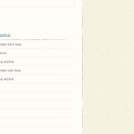
ama:
ełen tekst tutaj
teraz
aj artykuł
ełen opis tutaj
aj artykuł