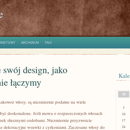
e
ERNETOWY
ARCHIWUM
TAGI
 swój design, jako
Kale
ie łączymy
M
nakowoż włosy, są niezmiernie podatne na wiele
3
 być doskonalone. Jeśli mowa o rozpuszczonych włosach
10
runek słusznymi ozdobami. Niezmiernie przyzwoicie
17
ze dekoracyjne wsuwki z cyrkoniami. Zaczesane włosy do
24