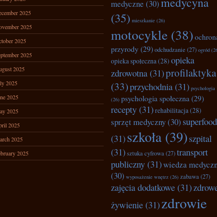
medycyna
medyczne
(30)
ecember 2025
(35)
mieszkanie
(26)
ovember 2025
motocykle
(38)
ochron
tober 2025
przyrody
(29)
odchudzanie
(27)
ogród
(2
ptember 2025
opieka
opieka społeczna
(28)
ugust 2025
profilaktyka
zdrowotna
(31)
ly 2025
(33)
przychodnia
(31)
psychologia
ne 2025
psychologia społeczna
(29)
(26)
recepty
(31)
rehabilitacja
(28)
ay 2025
superfood
sprzęt medyczny
(30)
ril 2025
szkoła
(39)
(31)
szpital
arch 2025
(31)
transport
bruary 2025
sztuka cyfrowa
(27)
publiczny
(31)
wiedza medycz
(30)
zabawa
(27)
wyposażenie wnętrz
(26)
zajęcia dodatkowe
(31)
zdrow
zdrowie
żywienie
(31)