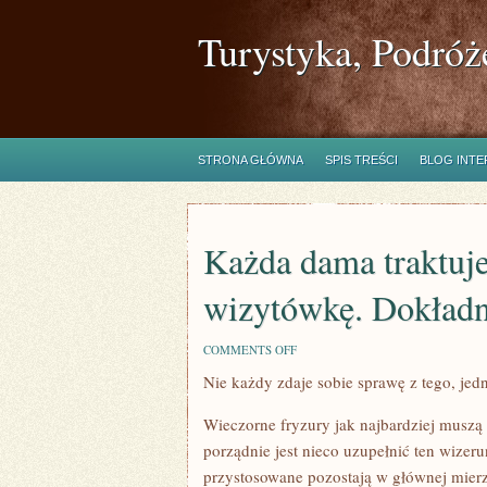
Turystyka, Podróż
STRONA GŁÓWNA
SPIS TREŚCI
BLOG INT
Każda dama traktuje
wizytówkę. Dokładn
ON
COMMENTS OFF
KAŻDA
Nie każdy zdaje sobie sprawę z tego, jed
DAMA
TRAKTUJE
SWÓJ
Wieczorne fryzury jak najbardziej muszą
DESIGN,
JAKO
porządnie jest nieco uzupełnić ten wize
WIZYTÓWKĘ.
przystosowane pozostają w głównej mier
DOKŁADNIE