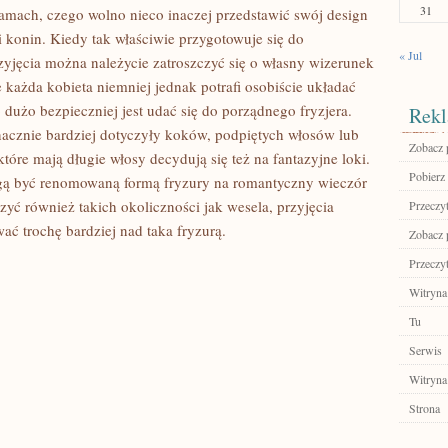
31
ramach, czego wolno nieco inaczej przedstawić swój design
i konin. Kiedy tak właściwie przygotowuje się do
« Jul
yjęcia można należycie zatroszczyć się o własny wizerunek
 każda kobieta niemniej jednak potrafi osobiście układać
dużo bezpieczniej jest udać się do porządnego fryzjera.
Rekl
nacznie bardziej dotyczyły koków, podpiętych włosów lub
Zobacz p
które mają długie włosy decydują się też na fantazyjne loki.
Pobierz 
ogą być renomowaną formą fryzury na romantyczny wieczór
yć również takich okoliczności jak wesela, przyjęcia
Przeczyt
ć trochę bardziej nad taka fryzurą.
Zobacz p
Przeczyt
Witryna
Tu
Serwis
Witryna
Strona