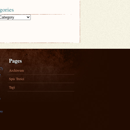
gories
Pages
7)
Archiwum
e
Spis Treści
Tagi
)
zny