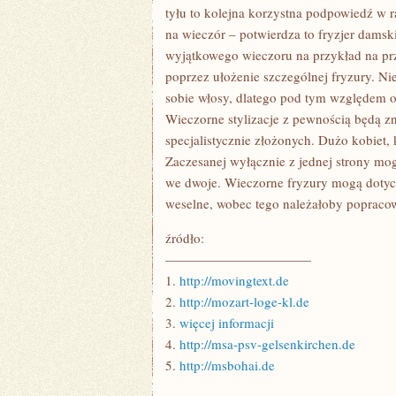
ŁĄCZYMY
tyłu to kolejna korzystna podpowiedź w 
na wieczór – potwierdza to fryzjer damsk
wyjątkowego wieczoru na przykład na prz
poprzez ułożenie szczególnej fryzury. Nie
sobie włosy, dlatego pod tym względem o 
Wieczorne stylizacje z pewnością będą z
specjalistycznie złożonych. Dużo kobiet, 
Zaczesanej wyłącznie z jednej strony m
we dwoje. Wieczorne fryzury mogą dotycz
weselne, wobec tego należałoby popracowa
źródło:
———————————
1.
http://movingtext.de
2.
http://mozart-loge-kl.de
3.
więcej informacji
4.
http://msa-psv-gelsenkirchen.de
5.
http://msbohai.de