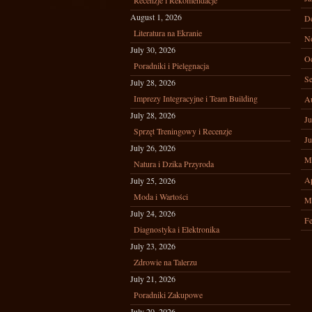
Recenzje i Rekomendacje
August 1, 2026
D
Literatura na Ekranie
N
July 30, 2026
Oc
Poradniki i Pielęgnacja
Se
July 28, 2026
Imprezy Integracyjne i Team Building
A
July 28, 2026
Ju
Sprzęt Treningowy i Recenzje
Ju
July 26, 2026
M
Natura i Dzika Przyroda
Ap
July 25, 2026
Moda i Wartości
M
July 24, 2026
Fe
Diagnostyka i Elektronika
July 23, 2026
Zdrowie na Talerzu
July 21, 2026
Poradniki Zakupowe
July 20, 2026