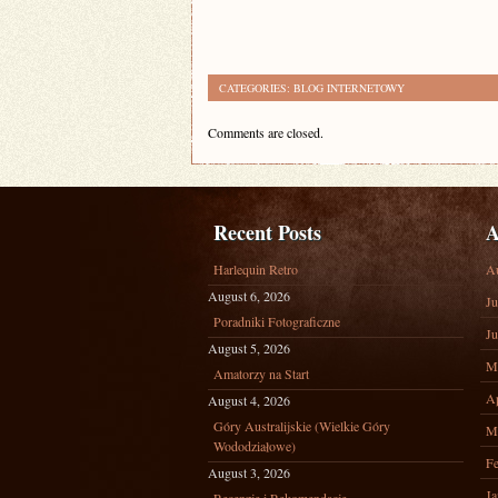
CATEGORIES:
BLOG INTERNETOWY
Comments are closed.
Recent Posts
A
Harlequin Retro
A
August 6, 2026
Ju
Poradniki Fotograficzne
Ju
August 5, 2026
M
Amatorzy na Start
Ap
August 4, 2026
Góry Australijskie (Wielkie Góry
M
Wododziałowe)
Fe
August 3, 2026
Ja