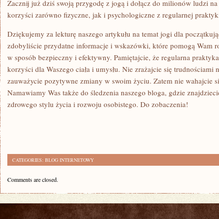
Zacznij‍ już ‍dziś⁣ swoją przygodę z jogą i dołącz do milionów ludzi na 
korzyści zarówno fizyczne, jak i‍ psychologiczne z regularnej praktyk
Dziękujemy ⁣za ‍lekturę naszego⁣ artykułu na ‍temat jogi dla początkuj
zdobyliście ‍przydatne informacje i wskazówki, które​ pomogą Wam r
⁢w ‍sposób ⁢bezpieczny i efektywny. Pamiętajcie, że regularna praktyka
korzyści dla Waszego⁣ ciała i umysłu. Nie zrażajcie się trudnościami
zauważycie pozytywne zmiany w swoim życiu. Zatem nie wahajcie się i
Namawiamy ⁢Was także do śledzenia ⁤naszego bloga, gdzie znajdziecie⁢
zdrowego stylu życia i rozwoju osobistego. ‌Do zobaczenia!
CATEGORIES:
BLOG INTERNETOWY
Comments are closed.