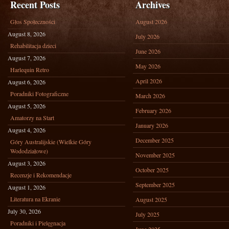
Recent Posts
Archives
Głos Społeczności
August 2026
August 8, 2026
July 2026
Rehabilitacja dzieci
June 2026
August 7, 2026
May 2026
Harlequin Retro
April 2026
August 6, 2026
Poradniki Fotograficzne
March 2026
August 5, 2026
February 2026
Amatorzy na Start
January 2026
August 4, 2026
December 2025
Góry Australijskie (Wielkie Góry
Wododziałowe)
November 2025
August 3, 2026
October 2025
Recenzje i Rekomendacje
September 2025
August 1, 2026
Literatura na Ekranie
August 2025
July 30, 2026
July 2025
Poradniki i Pielęgnacja