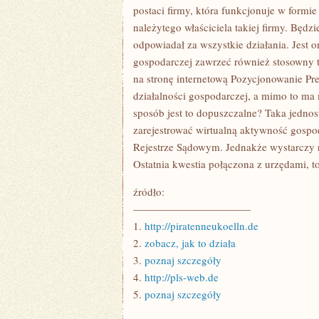
DZIAŁAŃ
postaci firmy, która funkcjonuje w form
należytego właściciela takiej firmy. Będ
odpowiadał za wszystkie działania. Jest
gospodarczej zawrzeć również stosowny 
na stronę internetową Pozycjonowanie Pre
działalności gospodarczej, a mimo to ma 
sposób jest to dopuszczalne? Taka jednos
zarejestrować wirtualną aktywność gosp
Rejestrze Sądowym. Jednakże wystarczy 
Ostatnia kwestia połączona z urzędami, t
źródło:
———————————
1.
http://piratenneukoelln.de
2.
zobacz, jak to działa
3.
poznaj szczegóły
4.
http://pls-web.de
5.
poznaj szczegóły