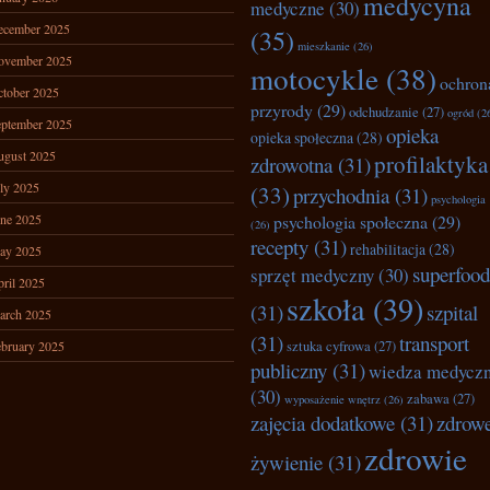
medycyna
medyczne
(30)
ecember 2025
(35)
mieszkanie
(26)
ovember 2025
motocykle
(38)
ochron
tober 2025
przyrody
(29)
odchudzanie
(27)
ogród
(2
ptember 2025
opieka
opieka społeczna
(28)
ugust 2025
profilaktyka
zdrowotna
(31)
ly 2025
(33)
przychodnia
(31)
psychologia
ne 2025
psychologia społeczna
(29)
(26)
recepty
(31)
rehabilitacja
(28)
ay 2025
superfood
sprzęt medyczny
(30)
ril 2025
szkoła
(39)
(31)
szpital
arch 2025
(31)
transport
bruary 2025
sztuka cyfrowa
(27)
publiczny
(31)
wiedza medycz
(30)
zabawa
(27)
wyposażenie wnętrz
(26)
zajęcia dodatkowe
(31)
zdrow
zdrowie
żywienie
(31)