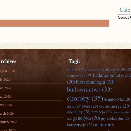
Cate
Categories
rchives
Tagi:
antyki
(27)
apteka
(27)
aranżacja wnętrz
(2
ugust 2026
badania genetyczn
asertywność
(27)
ly 2026
(30)
biotechnologia
(30)
budownictwo
(33)
ne 2026
choroby
(35)
ay 2026
diagnostyka
(28
ril 2026
e-commerce
(29)
Dom
(28)
dieta
(27)
egzaminy
(28)
farmacja
(27)
fitness medyc
arch 2026
genetyka
(30)
gry edukacyjne
(27)
(26)
bruary 2026
materiały
korepetycje
(28)
nuary 2026