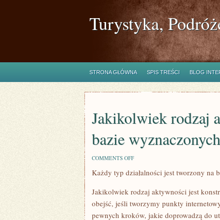
Turystyka, Podróż
STRONA GŁÓWNA
SPIS TREŚCI
BLOG INT
Jakikolwiek rodzaj 
bazie wyznaczonych
ON
COMMENTS OFF
JAKIKOLWIEK
Każdy typ działalności jest tworzony na 
RODZAJ
AKTYWNOŚCI
JEST
Jakikolwiek rodzaj aktywności jest kon
TWORZONY
NA
obejść, jeśli tworzymy punkty interneto
BAZIE
pewnych kroków, jakie doprowadzą do utw
WYZNACZONYCH