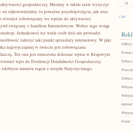
31
ie aktywności gospodarczej. Musimy w takim razie wytyczyć
zie on odpowiedzialny za poważne przedsięwzięcia, jak oraz
« Jul
 on również zobowiązany we wpisie do aktywności
tytuł związany z handlem Internetowym. Wobec tego wstąp
stashop. Jednakowoż też wiele osób dziś nie prowadzi
Rekl
możliwość założyć taki punkt sprzedaży internetowy. W jaki
Odkryj 
tka najzwyczajniej w świecie jest zobowiązana
Poznaj 
odarczą. Też ona jest zmuszona dokonać wpisu w Krajowym
również wpis do Ewidencji Działalności Gospodarczej.
Zobacz p
o zdobycie numeru regon z urzędu Statystycznego.
Przeczyt
Zobacz p
Witryna
Witryna
Internet
Witryna
Portal