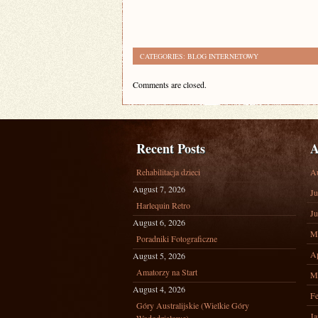
CATEGORIES:
BLOG INTERNETOWY
Comments are closed.
Recent Posts
A
Rehabilitacja dzieci
A
August 7, 2026
Ju
Harlequin Retro
Ju
August 6, 2026
M
Poradniki Fotograficzne
Ap
August 5, 2026
Amatorzy na Start
M
August 4, 2026
Fe
Góry Australijskie (Wielkie Góry
Ja