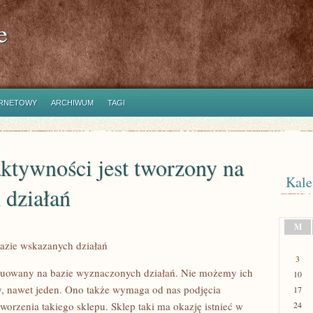
e
ERNETOWY
ARCHIWUM
TAGI
aktywności jest tworzony na
Kale
 działań
M
bazie wskazanych działań
3
struowany na bazie wyznaczonych działań. Nie możemy ich
10
wy, nawet jeden. Ono także wymaga od nas podjęcia
17
orzenia takiego sklepu. Sklep taki ma okazję istnieć w
24