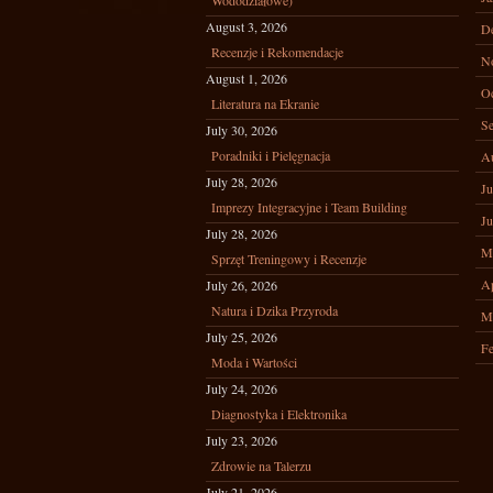
Wododziałowe)
August 3, 2026
D
Recenzje i Rekomendacje
N
August 1, 2026
Oc
Literatura na Ekranie
Se
July 30, 2026
Poradniki i Pielęgnacja
A
July 28, 2026
Ju
Imprezy Integracyjne i Team Building
Ju
July 28, 2026
M
Sprzęt Treningowy i Recenzje
Ap
July 26, 2026
Natura i Dzika Przyroda
M
July 25, 2026
Fe
Moda i Wartości
July 24, 2026
Diagnostyka i Elektronika
July 23, 2026
Zdrowie na Talerzu
July 21, 2026