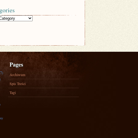
gories
Pages
7)
Archiwum
e
Spis Treści
Tagi
)
zny