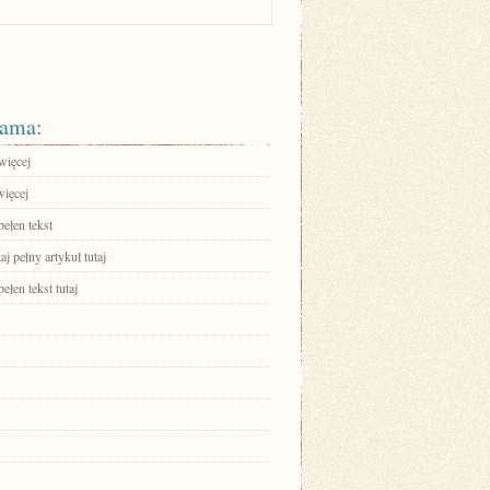
ama:
więcej
więcej
ełen tekst
aj pełny artykuł tutaj
ełen tekst tutaj