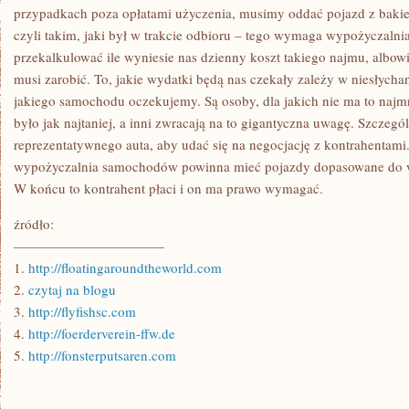
PRZEDSIĘBIORSTW
przypadkach poza opłatami użyczenia, musimy oddać pojazd z bak
STAWIA
czyli takim, jaki był w trakcie odbioru – tego wymaga wypożyczalni
NA
WŁASNEGO
przekalkulować ile wyniesie nas dzienny koszt takiego najmu, alb
musi zarobić. To, jakie wydatki będą nas czekały zależy w niesłycha
jakiego samochodu oczekujemy. Są osoby, dla jakich nie ma to najmn
było jak najtaniej, a inni zwracają na to gigantyczna uwagę. Szczegó
reprezentatywnego auta, aby udać się na negocjację z kontrahentami
wypożyczalnia samochodów powinna mieć pojazdy dopasowane do 
W końcu to kontrahent płaci i on ma prawo wymagać.
źródło:
———————————
1.
http://floatingaroundtheworld.com
2.
czytaj na blogu
3.
http://flyfishsc.com
4.
http://foerderverein-ffw.de
5.
http://fonsterputsaren.com