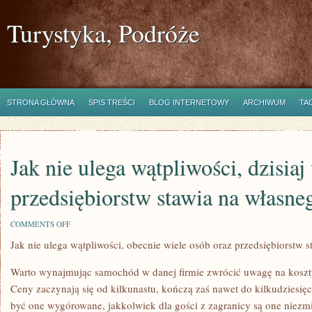
Turystyka, Podróże
STRONA GŁÓWNA
SPIS TREŚCI
BLOG INTERNETOWY
ARCHIWUM
TA
Jak nie ulega wątpliwości, dzisiaj
przedsiębiorstw stawia na własne
ON
COMMENTS OFF
JAK
Jak nie ulega wątpliwości, obecnie wiele osób oraz przedsiębiorstw 
NIE
ULEGA
WĄTPLIWOŚCI,
Warto wynajmując samochód w danej firmie zwrócić uwagę na koszt
DZISIAJ
WIELE
Ceny zaczynają się od kilkunastu, kończą zaś nawet do kilkudziesię
OSÓB
być one wygórowane, jakkolwiek dla gości z zagranicy są one niezm
ORAZ