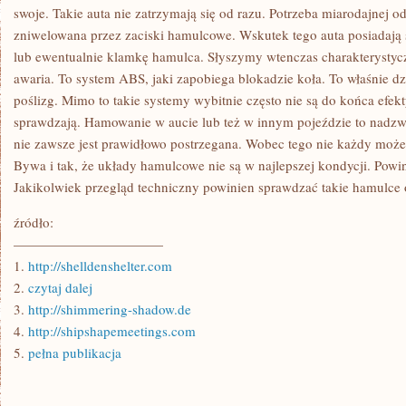
Z
swoje. Takie auta nie zatrzymają się od razu. Potrzeba miarodajnej od
NICH
zniwelowana przez zaciski hamulcowe. Wskutek tego auta posiadają 
MA
JUŻ
lub ewentualnie klamkę hamulca. Słyszymy wtenczas charakterystyczn
ZAROBIONĄ
RENOMĘ
awaria. To system ABS, jaki zapobiega blokadzie koła. To właśnie d
poślizg. Mimo to takie systemy wybitnie często nie są do końca efek
sprawdzają. Hamowanie w aucie lub też w innym pojeździe to nadzwyc
nie zawsze jest prawidłowo postrzegana. Wobec tego nie każdy może
Bywa i tak, że układy hamulcowe nie są w najlepszej kondycji. Powi
Jakikolwiek przegląd techniczny powinien sprawdzać takie hamulce o
źródło:
———————————
1.
http://shelldenshelter.com
2.
czytaj dalej
3.
http://shimmering-shadow.de
4.
http://shipshapemeetings.com
5.
pełna publikacja