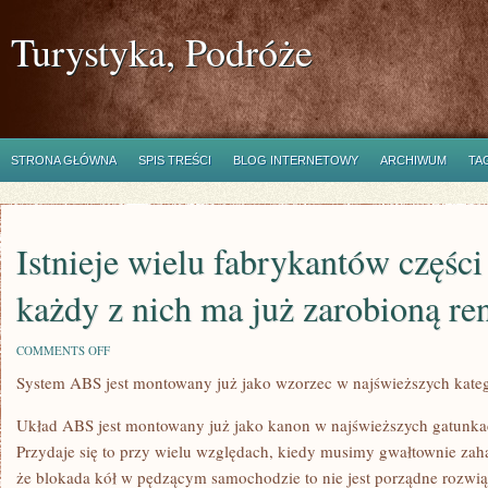
Turystyka, Podróże
STRONA GŁÓWNA
SPIS TREŚCI
BLOG INTERNETOWY
ARCHIWUM
TA
Istnieje wielu fabrykantów częśc
każdy z nich ma już zarobioną r
ON
COMMENTS OFF
ISTNIEJE
System ABS jest montowany już jako wzorzec w najświeższych kateg
WIELU
FABRYKANTÓW
CZĘŚCI
Układ ABS jest montowany już jako kanon w najświeższych gatunkac
DO
MOTORÓW,
Przydaje się to przy wielu względach, kiedy musimy gwałtownie za
A
że blokada kół w pędzącym samochodzie to nie jest porządne rozwią
KAŻDY