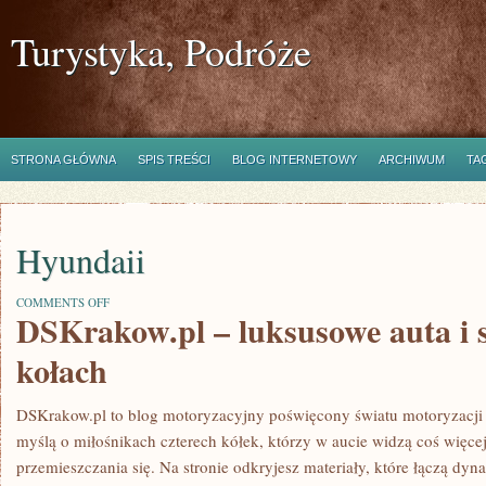
Turystyka, Podróże
STRONA GŁÓWNA
SPIS TREŚCI
BLOG INTERNETOWY
ARCHIWUM
TA
Hyundaii
ON
COMMENTS OFF
DSKrakow.pl – luksusowe auta i s
HYUNDAII
kołach
DSKrakow.pl to blog motoryzacyjny poświęcony światu motoryzacji 
myślą o miłośnikach czterech kółek, którzy w aucie widzą coś więcej
przemieszczania się. Na stronie odkryjesz materiały, które łączą dyn