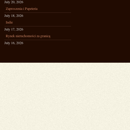
July 20, 2026
Zaproszenia i Papeteria
July 18, 2026
Indie
July 17, 2026
Rynek nieruchomości za granicą
July 16, 2026