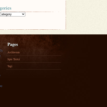
gories
Pages
7)
Archiwum
e
Spis Treści
Tagi
)
zny