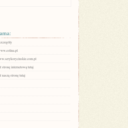
ama:
szczegóły
www.colina.pl
www.serykorycinskie.com.pl
stronę internetową tutaj
 naszą stronę tutaj