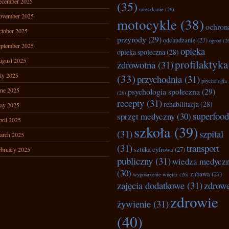
ecember 2025
(35)
mieszkanie
(26)
ovember 2025
motocykle
(38)
ochron
tober 2025
przyrody
(29)
odchudzanie
(27)
ogród
(2
ptember 2025
opieka
opieka społeczna
(28)
ugust 2025
profilaktyka
zdrowotna
(31)
ly 2025
(33)
przychodnia
(31)
psychologia
ne 2025
psychologia społeczna
(29)
(26)
recepty
(31)
rehabilitacja
(28)
ay 2025
superfood
sprzęt medyczny
(30)
ril 2025
szkoła
(39)
(31)
szpital
arch 2025
(31)
transport
bruary 2025
sztuka cyfrowa
(27)
publiczny
(31)
wiedza medycz
(30)
zabawa
(27)
wyposażenie wnętrz
(26)
zajęcia dodatkowe
(31)
zdrow
zdrowie
żywienie
(31)
(40)