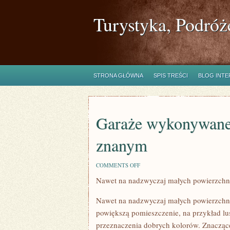
Turystyka, Podróż
STRONA GŁÓWNA
SPIS TREŚCI
BLOG INT
Garaże wykonywane 
znanym
ON
COMMENTS OFF
GARAŻE
Nawet na nadzwyczaj małych powierzchn
WYKONYWANE
Z
BLACHY
Nawet na nadzwyczaj małych powierzchni
SĄ
NIEZWYKLE
powiększą pomieszczenie, na przykład l
ZNANYM
przeznaczenia dobrych kolorów. Znaczące