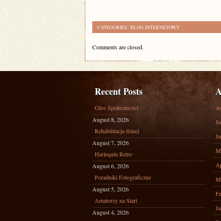
CATEGORIES:
BLOG INTERNETOWY
Comments are closed.
Recent Posts
A
Głos Społeczności
A
August 8, 2026
Ju
Rehabilitacja dzieci
Ju
August 7, 2026
M
Harlequin Retro
Ap
August 6, 2026
Poradniki Fotograficzne
M
August 5, 2026
Fe
Amatorzy na Start
Ja
August 4, 2026