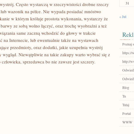
31
wystrój. Często wystarczą w rzeczywistości drobne rzeczy
ów lub wazonik na półce. Nie wypada posiadać mnóstwo
« Jul
anie w którym króluje prostota wykonania, wystarczy że
barwy ze sobą wolno łączyć, oraz trochę wyobraźni a też
iązania same zaczną wchodzić do głowy w trakcie
Rekl
 na Internecie, lub ewentualnie także na wystawach
Poznaj 
jące przedmioty, oraz dodatki, jakie uzupełnia wystrój
https://
y wygląd. Niewątpliwie na takie zakupy warto wybrać się z
 człowieka, sprzedawca bo nie zawsze jest szczery.
http://
Odwiedź 
Odwiedź
Blog
Tu
Tutaj
Portal
WWW