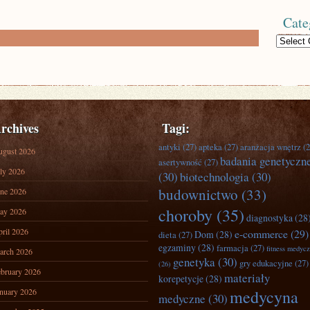
Cate
Categories
rchives
Tagi:
antyki
(27)
apteka
(27)
aranżacja wnętrz
(2
ugust 2026
badania genetyczn
asertywność
(27)
ly 2026
(30)
biotechnologia
(30)
budownictwo
(33)
ne 2026
choroby
(35)
ay 2026
diagnostyka
(28
ril 2026
e-commerce
(29)
Dom
(28)
dieta
(27)
egzaminy
(28)
farmacja
(27)
fitness medyc
arch 2026
genetyka
(30)
gry edukacyjne
(27)
(26)
bruary 2026
materiały
korepetycje
(28)
nuary 2026
medycyna
medyczne
(30)