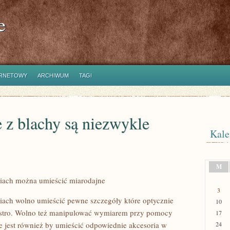
e
ERNETOWY
ARCHIWUM
TAGI
z blachy są niezwykle
Kale
M
iach można umieścić miarodajne
3
ach wolno umieścić pewne szczegóły które optycznie
10
ustro. Wolno też manipulować wymiarem przy pomocy
17
 jest również by umieścić odpowiednie akcesoria w
24