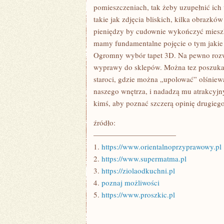
pomieszczeniach, tak żeby uzupełnić ich 
takie jak zdjęcia bliskich, kilka obrazk
pieniędzy by cudownie wykończyć mieszk
mamy fundamentalne pojęcie o tym jakie 
Ogromny wybór tapet 3D. Na pewno rozw
wyprawy do sklepów. Można tez poszukać
staroci, gdzie można „upolować” olśniewa
naszego wnętrza, i nadadzą mu atrakcyjn
kimś, aby poznać szczerą opinię drugiego
źródło:
———————————
1.
https://www.orientalnoprzyprawowy.pl
2.
https://www.supermatma.pl
3.
https://ziolaodkuchni.pl
4.
poznaj możliwości
5.
https://www.proszkic.pl