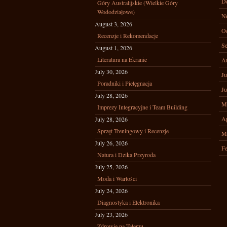
D
Góry Australijskie (Wielkie Góry
Wododziałowe)
N
August 3, 2026
Oc
Recenzje i Rekomendacje
Se
August 1, 2026
Literatura na Ekranie
A
July 30, 2026
Ju
Poradniki i Pielęgnacja
Ju
July 28, 2026
M
Imprezy Integracyjne i Team Building
Ap
July 28, 2026
Sprzęt Treningowy i Recenzje
M
July 26, 2026
Fe
Natura i Dzika Przyroda
July 25, 2026
Moda i Wartości
July 24, 2026
Diagnostyka i Elektronika
July 23, 2026
Zdrowie na Talerzu