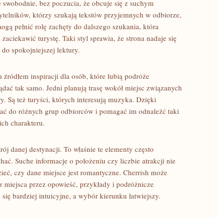
e swobodnie, bez poczucia, że obcuje się z suchym
ytelników, którzy szukają tekstów przyjemnych w odbiorze,
ogą pełnić rolę zachęty do dalszego szukania, która
ciekawić turystę. Taki styl sprawia, że strona nadaje się
do spokojniejszej lektury.
źródłem inspiracji dla osób, które lubią podróże
dać tak samo. Jedni planują trasę wokół miejsc związanych
y. Są też turyści, których interesują muzyka. Dzięki
ać do różnych grup odbiorców i pomagać im odnaleźć taki
ich charakteru.
ój danej destynacji. To właśnie te elementy często
ać. Suche informacje o położeniu czy liczbie atrakcji nie
ieć, czy dane miejsce jest romantyczne. Cherrish może
 miejsca przez opowieść, przykłady i podróżnicze
 się bardziej intuicyjne, a wybór kierunku łatwiejszy.