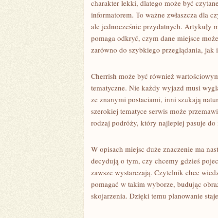
charakter lekki, dlatego może być czytan
informatorem. To ważne zwłaszcza dla cz
ale jednocześnie przydatnych. Artykuły m
pomaga odkryć, czym dane miejsce może za
zarówno do szybkiego przeglądania, jak i 
Cherrish może być również wartościowym 
tematyczne. Nie każdy wyjazd musi wyglą
ze znanymi postaciami, inni szukają natur
szerokiej tematyce serwis może przemawi
rodzaj podróży, który najlepiej pasuje do 
W opisach miejsc duże znaczenie ma nastr
decydują o tym, czy chcemy gdzieś pojech
zawsze wystarczają. Czytelnik chce wiedz
pomagać w takim wyborze, budując obraz
skojarzenia. Dzięki temu planowanie staje