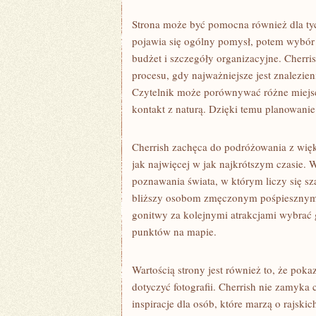
Strona może być pomocna również dla tyc
pojawia się ogólny pomysł, potem wybór kr
budżet i szczegóły organizacyjne. Cherr
procesu, gdy najważniejsze jest znalezie
Czytelnik może porównywać różne miejsca,
kontakt z naturą. Dzięki temu planowanie
Cherrish zachęca do podróżowania z więk
jak najwięcej w jak najkrótszym czasie.
poznawania świata, w którym liczy się sz
bliższy osobom zmęczonym pośpiesznym 
gonitwy za kolejnymi atrakcjami wybrać 
punktów na mapie.
Wartością strony jest również to, że pok
dotyczyć fotografii. Cherrish nie zamyka
inspiracje dla osób, które marzą o rajskic