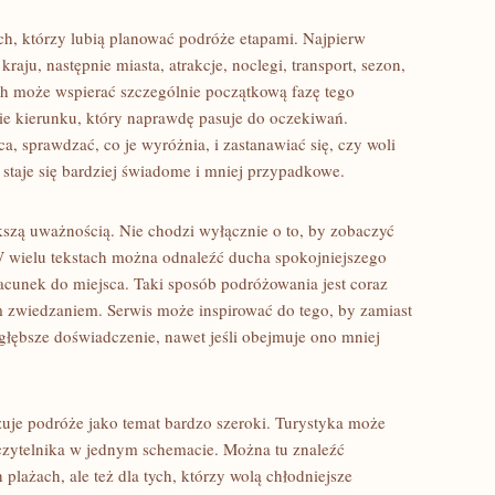
h, którzy lubią planować podróże etapami. Najpierw
aju, następnie miasta, atrakcje, noclegi, transport, sezon,
ish może wspierać szczególnie początkową fazę tego
nie kierunku, który naprawdę pasuje do oczekiwań.
 sprawdzać, co je wyróżnia, i zastanawiać się, czy woli
 staje się bardziej świadome i mniej przypadkowe.
szą uważnością. Nie chodzi wyłącznie o to, by zobaczyć
 W wielu tekstach można odnaleźć ducha spokojniejszego
acunek do miejsca. Taki sposób podróżowania jest coraz
zwiedzaniem. Serwis może inspirować do tego, by zamiast
głębsze doświadczenie, nawet jeśli obejmuje ono mniej
azuje podróże jako temat bardzo szeroki. Turystyka może
 czytelnika w jednym schemacie. Można tu znaleźć
h plażach, ale też dla tych, którzy wolą chłodniejsze