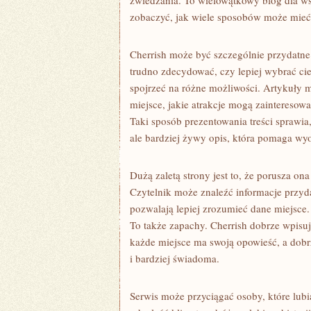
zwiedzania. To wielowątkowy blog dla wsz
zobaczyć, jak wiele sposobów może mieć
Cherrish może być szczególnie przydatne
trudno zdecydować, czy lepiej wybrać c
spojrzeć na różne możliwości. Artykuły 
miejsce, jakie atrakcje mogą zainteresowa
Taki sposób prezentowania treści sprawia,
ale bardziej żywy opis, która pomaga wyo
Dużą zaletą strony jest to, że porusza on
Czytelnik może znaleźć informacje przyda
pozwalają lepiej zrozumieć dane miejsce. P
To także zapachy. Cherrish dobrze wpisuj
każde miejsce ma swoją opowieść, a dobr
i bardziej świadoma.
Serwis może przyciągać osoby, które lub