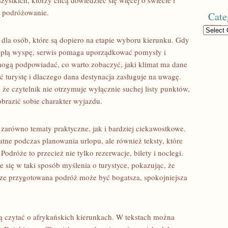
ystkich, którzy chcą dowiedzieć się więcej o świecie i
 podróżowanie.
Cate
Categories
 dla osób, które są dopiero na etapie wyboru kierunku. Gdy
iepłą wyspę, serwis pomaga uporządkować pomysły i
mogą podpowiadać, co warto zobaczyć, jaki klimat ma dane
ć turystę i dlaczego dana destynacja zasługuje na uwagę.
 że czytelnik nie otrzymuje wyłącznie suchej listy punktów,
brazić sobie charakter wyjazdu.
a zarówno tematy praktyczne, jak i bardziej ciekawostkowe.
tne podczas planowania urlopu, ale również teksty, które
odróże to przecież nie tylko rezerwacje, bilety i noclegi.
e się w taki sposób myślenia o turystyce, pokazując, że
ze przygotowana podróż może być bogatsza, spokojniejsza
ią czytać o afrykańskich kierunkach. W tekstach można