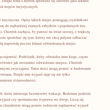
i. Dzięki temu Cherrish sprawdza się zarówno jako lektura
ch tropów turystycznych.
e turystyczne. Opisy takich miejsc pomagają czytelnikowi
się do najbardziej znanych zabytków i popularnych tras.
 Cherrish zachęca, by patrzeć na świat szerzej, z większą
może spodobać się tym, którzy nie chcą jedynie odhaczać
olą naprawdę poczuć klimat odwiedzanych miejsc.
czajowość. Podróżnik, który odwiedza inne kraje, często
e również jak zrozumieć odwiedzane miejsce. Cherrish
ziennymi zwyczajami. Takie treści mogą pomóc w budowaniu
wania. Dzięki nim wyjazd staje się nie tylko
umienie różnorodności.
ób, które interesuje bezstresowe wakacje. Rodzinne podróże
wyjazd czy spontaniczna wyprawa we dwoje. Liczą się
akim charakterze mogą pomóc rodzicom zaplanować wyjazd