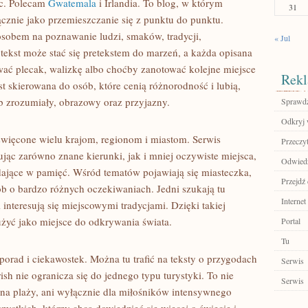
sc. Polecam
Gwatemala
i Irlandia. To blog, w którym
31
cznie jako przemieszczanie się z punktu do punktu.
osobem na poznawanie ludzi, smaków, tradycji,
« Jul
 tekst może stać się pretekstem do marzeń, a każda opisana
ać plecak, walizkę albo choćby zanotować kolejne miejsce
Rekl
st skierowana do osób, które cenią różnorodność i lubią,
b zrozumiały, obrazowy oraz przyjazny.
Sprawdź
Odkryj 
więcone wielu krajom, regionom i miastom. Serwis
Przeczyt
jąc zarówno znane kierunki, jak i mniej oczywiste miejsca,
Odwiedź 
adające w pamięć. Wśród tematów pojawiają się miasteczka,
Przejdź
b o bardzo różnych oczekiwaniach. Jedni szukają tu
Internet
nteresują się miejscowymi tradycjami. Dzięki takiej
użyć jako miejsce do odkrywania świata.
Portal
Tu
porad i ciekawostek. Można tu trafić na teksty o przygodach
Serwis
sh nie ogranicza się do jednego typu turystyki. To nie
Serwis
ć na plaży, ani wyłącznie dla miłośników intensywnego