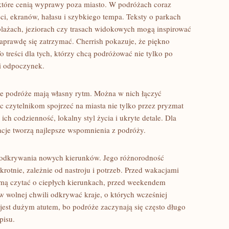
 które cenią wyprawy poza miasto. W podróżach coraz
i, ekranów, hałasu i szybkiego tempa. Teksty o parkach
lażach, jeziorach czy trasach widokowych mogą inspirować
prawdę się zatrzymać. Cherrish pokazuje, że piękno
 treści dla tych, którzy chcą podróżować nie tylko po
 i odpoczynek.
kie podróże mają własny rytm. Można w nich łączyć
czytelnikom spojrzeć na miasta nie tylko przez pryzmat
 ich codzienność, lokalny styl życia i ukryte detale. Dla
acje tworzą najlepsze wspomnienia z podróży.
o odkrywania nowych kierunków. Jego różnorodność
rotnie, zależnie od nastroju i potrzeb. Przed wakacjami
mą czytać o ciepłych kierunkach, przed weekendem
 w wolnej chwili odkrywać kraje, o których wcześniej
ć jest dużym atutem, bo podróże zaczynają się często długo
pisu.