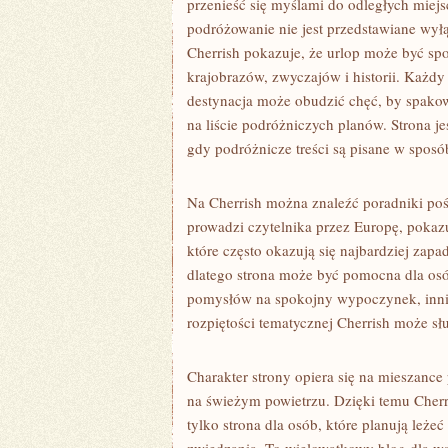
przenieść się myślami do odległych miej
podróżowanie nie jest przedstawiane wyłą
Cherrish pokazuje, że urlop może być sp
krajobrazów, zwyczajów i historii. Każdy
destynacja może obudzić chęć, by spakow
na liście podróżniczych planów. Strona je
gdy podróżnicze treści są pisane w sposó
Na Cherrish można znaleźć poradniki poś
prowadzi czytelnika przez Europę, pokazu
które często okazują się najbardziej zap
dlatego strona może być pomocna dla osó
pomysłów na spokojny wypoczynek, inni i
rozpiętości tematycznej Cherrish może sł
Charakter strony opiera się na mieszance 
na świeżym powietrzu. Dzięki temu Cherri
tylko strona dla osób, które planują leże