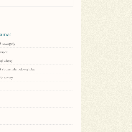
ama:
 szczegóły
więcej
aj więcej
stronę internetową tutaj
 do strony