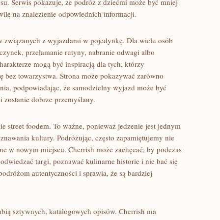
osu. Serwis pokazuje, że podróż z dziećmi może być mniej
hwilę na znalezienie odpowiednich informacji.
ów związanych z wyjazdami w pojedynkę. Dla wielu osób
zynek, przełamanie rutyny, nabranie odwagi albo
harakterze mogą być inspiracją dla tych, którzy
ogę bez towarzystwa. Strona może pokazywać zarówno
ania, podpowiadając, że samodzielny wyjazd może być
i zostanie dobrze przemyślany.
ie street foodem. To ważne, ponieważ jedzenie jest jednym
znawania kultury. Podróżując, często zapamiętujemy nie
zone w nowym miejscu. Cherrish może zachęcać, by podczas
wiedzać targi, poznawać kulinarne historie i nie bać się
odróżom autentyczności i sprawia, że są bardziej
lubią sztywnych, katalogowych opisów. Cherrish ma