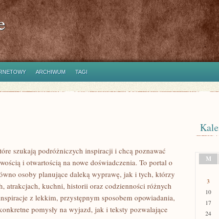
e
ERNETOWY
ARCHIWUM
TAGI
Kale
które szukają podróżniczych inspiracji i chcą poznawać
M
wością i otwartością na nowe doświadczenia. To portal o
ówno osoby planujące daleką wyprawę, jak i tych, którzy
3
h, atrakcjach, kuchni, historii oraz codzienności różnych
10
 inspiracje z lekkim, przystępnym sposobem opowiadania,
17
onkretne pomysły na wyjazd, jak i teksty pozwalające
24