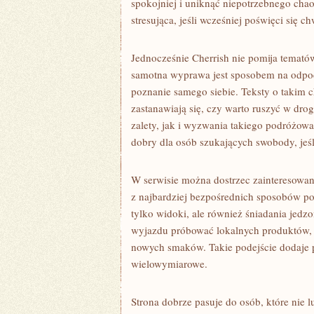
spokojniej i uniknąć niepotrzebnego cha
stresująca, jeśli wcześniej poświęci się c
Jednocześnie Cherrish nie pomija temat
samotna wyprawa jest sposobem na odpoc
poznanie samego siebie. Teksty o takim c
zastanawiają się, czy warto ruszyć w dr
zalety, jak i wyzwania takiego podróżow
dobry dla osób szukających swobody, jeśl
W serwisie można dostrzec zainteresowan
z najbardziej bezpośrednich sposobów po
tylko widoki, ale również śniadania jed
wyjazdu próbować lokalnych produktów, od
nowych smaków. Takie podejście dodaje p
wielowymiarowe.
Strona dobrze pasuje do osób, które nie 