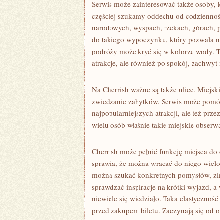
Serwis może zainteresować także osoby,
częściej szukamy oddechu od codziennośc
narodowych, wyspach, rzekach, górach, p
do takiego wypoczynku, który pozwala na
podróży może kryć się w kolorze wody. To
atrakcje, ale również po spokój, zachwyt
Na Cherrish ważne są także ulice. Miejs
zwiedzanie zabytków. Serwis może pomóc 
najpopularniejszych atrakcji, ale też przez
wielu osób właśnie takie miejskie obserw
Cherrish może pełnić funkcję miejsca d
sprawia, że można wracać do niego wielok
można szukać konkretnych pomysłów, zi
sprawdzać inspiracje na krótki wyjazd, a
niewiele się wiedziało. Taka elastycznoś
przed zakupem biletu. Zaczynają się od o