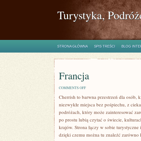
Turystyka, Podróż
STRONA GŁÓWNA
SPIS TREŚCI
BLOG INT
Francja
ON
COMMENTS OFF
FRANCJA
Cherrish to barwna przestrzeń dla osób, 
niezwykłe miejsca bez pośpiechu, z cieka
podróżach, który może zainteresować zar
po prostu lubią czytać o świecie, kulturac
krajów. Strona łączy w sobie turystyczne
dzięki czemu można tu znaleźć zarówno k