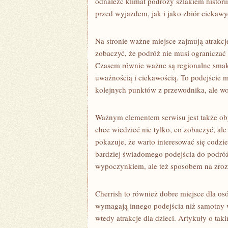
odnaleźć klimat podróży szlakiem histori
przed wyjazdem, jak i jako zbiór ciekawy
Na stronie ważne miejsce zajmują atrakcj
zobaczyć, że podróż nie musi ograniczać 
Czasem równie ważne są regionalne smaki.
uważnością i ciekawością. To podejście 
kolejnych punktów z przewodnika, ale w
Ważnym elementem serwisu jest także oby
chce wiedzieć nie tylko, co zobaczyć, al
pokazuje, że warto interesować się cod
bardziej świadomego podejścia do podróżo
wypoczynkiem, ale też sposobem na zroz
Cherrish to również dobre miejsce dla os
wymagają innego podejścia niż samotny 
wtedy atrakcje dla dzieci. Artykuły o t