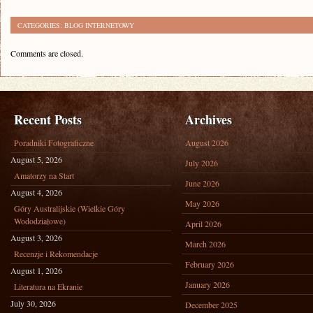
CATEGORIES:
BLOG INTERNETOWY
Comments are closed.
Recent Posts
Archives
Poradniki Fotograficzne
August 2026
August 5, 2026
July 2026
Amatorzy na Start
June 2026
August 4, 2026
May 2026
Góry Australijskie (Wielkie Góry
Wododziałowe)
April 2026
August 3, 2026
March 2026
Recenzje i Rekomendacje
February 2026
August 1, 2026
January 2026
Literatura na Ekranie
July 30, 2026
December 2025