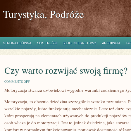
Turystyka, Podróże
STRONA GŁÓWNA
SPIS TREŚCI
BLOG INTERNETOWY
ARCHIWUM
TA
Czy warto rozwijać swoją firmę?
ON
COMMENTS OFF
CZY
Motoryzacja stwarza człowiekowi wygodne warunki codziennego życ
WARTO
ROZWIJAĆ
SWOJĄ
Motoryzacja, to obecnie dziedzina szczególnie szeroko rozumiana. 
FIRMĘ?
wszelkie pojazdy, które funkcjonują mechanicznie. Lecz też dużo czę
które prosperują na elementach używanych do produkcji pojazdów mo
osób wlicza je do motoryzacji. Jest to jednak dziedzina, jaka stwarz
komfort w normalnym funkcjonowaniu, ponieważ dostępność różnora