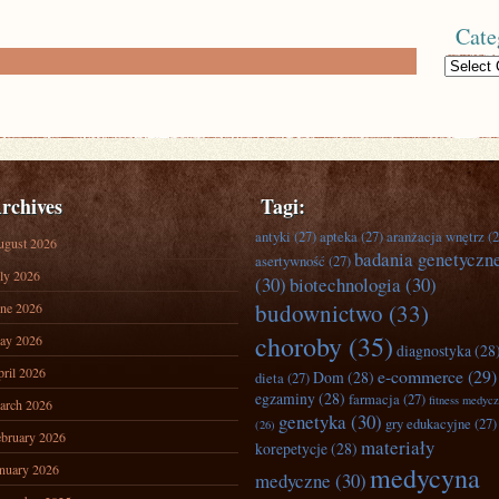
Cate
Categories
rchives
Tagi:
antyki
(27)
apteka
(27)
aranżacja wnętrz
(2
ugust 2026
badania genetyczn
asertywność
(27)
ly 2026
(30)
biotechnologia
(30)
budownictwo
(33)
ne 2026
choroby
(35)
ay 2026
diagnostyka
(28
ril 2026
e-commerce
(29)
Dom
(28)
dieta
(27)
egzaminy
(28)
farmacja
(27)
fitness medyc
arch 2026
genetyka
(30)
gry edukacyjne
(27)
(26)
bruary 2026
materiały
korepetycje
(28)
nuary 2026
medycyna
medyczne
(30)