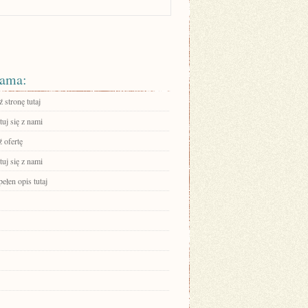
ama:
 stronę tutaj
uj się z nami
 ofertę
uj się z nami
ełen opis tutaj