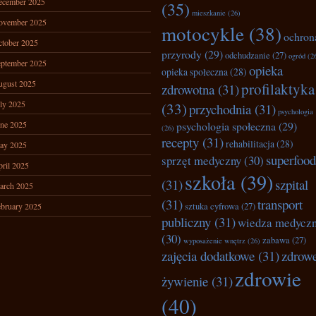
ecember 2025
(35)
mieszkanie
(26)
ovember 2025
motocykle
(38)
ochron
tober 2025
przyrody
(29)
odchudzanie
(27)
ogród
(2
ptember 2025
opieka
opieka społeczna
(28)
ugust 2025
profilaktyka
zdrowotna
(31)
ly 2025
(33)
przychodnia
(31)
psychologia
ne 2025
psychologia społeczna
(29)
(26)
recepty
(31)
rehabilitacja
(28)
ay 2025
superfood
sprzęt medyczny
(30)
ril 2025
szkoła
(39)
(31)
szpital
arch 2025
(31)
transport
bruary 2025
sztuka cyfrowa
(27)
publiczny
(31)
wiedza medycz
(30)
zabawa
(27)
wyposażenie wnętrz
(26)
zajęcia dodatkowe
(31)
zdrow
zdrowie
żywienie
(31)
(40)