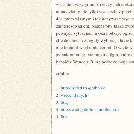
TO
w stanie być w gruncie rzeczy pełne eks
OGÓLNE
odnajdziemy nie tylko wycieczki z przel
dostępem własnym i tak nazywane wyciec
zainteresowaniem. Należałoby także zwró
pewnych sytuacjach można odkryć ogromni
chwilę obecną z reguły wybierają takie k
one krajami względnie tanimi. O wiele w
jednak mimo to, nie brakuje figur, które 
kanałów Wenecji. Biura podróży mają na
źródło:
———————————
1.
http://webstars-gmbh.de
2.
więcej danych
3.
tutaj
4.
http://weingalerie-spundloch.de
5.
link