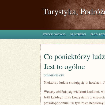
Turystyka, Podróż
STRONA GŁÓWNA
SPIS TREŚCI
BLOG INT
Co poniektórzy ludzi
Jest to ogólne
ON
COMMENTS OFF
CO
Niektórzy ludzie stopują się w hotelach. J
PONIEKTÓRZY
LUDZIE
STOPUJĄ
Wczasy zbliżają się wielkimi krokami, wi
SIĘ
W
Jeśli każdego roku korzystamy z wsparci
HOTELACH.
prawdopodobnie i w tym roku będziemy z
JEST