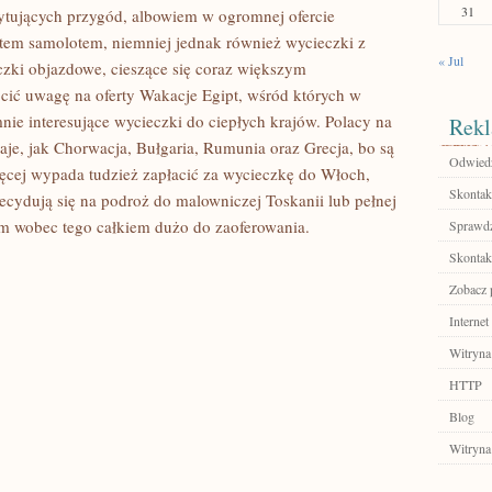
31
cytujących przygód, albowiem w ogromnej ofercie
otem samolotem, niemniej jednak również wycieczki z
« Jul
zki objazdowe, cieszące się coraz większym
cić uwagę na oferty Wakacje Egipt, wśród których w
e interesujące wycieczki do ciepłych krajów. Polacy na
Rekl
raje, jak Chorwacja, Bułgaria, Rumunia oraz Grecja, bo są
Odwiedź
ięcej wypada tudzież zapłacić za wycieczkę do Włoch,
Skontakt
decydują się na podroż do malowniczej Toskanii lub pełnej
m wobec tego całkiem dużo do zaoferowania.
Sprawdź
Skontakt
Zobacz p
Internet
Witryna
HTTP
Blog
Witryna