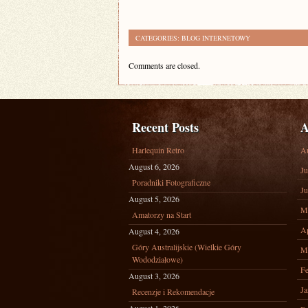
CATEGORIES:
BLOG INTERNETOWY
Comments are closed.
Recent Posts
A
Harlequin Retro
A
August 6, 2026
Ju
Poradniki Fotograficzne
Ju
August 5, 2026
M
Amatorzy na Start
Ap
August 4, 2026
Góry Australijskie (Wielkie Góry
M
Wododziałowe)
Fe
August 3, 2026
Ja
Recenzje i Rekomendacje