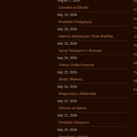
August 1, 2026
D
Literatura na Ekranie
N
July 30, 2026
Oc
Poradniki i Pielęgnacja
Se
July 28, 2026
Imprezy Integracyjne i Team Building
A
July 28, 2026
Ju
Sprzęt Treningowy i Recenzje
Ju
July 26, 2026
M
Natura i Dzika Przyroda
Ap
July 25, 2026
Moda i Wartości
M
July 24, 2026
Fe
Diagnostyka i Elektronika
July 23, 2026
Zdrowie na Talerzu
July 21, 2026
Poradniki Zakupowe
July 20, 2026
Superfoods z Natury