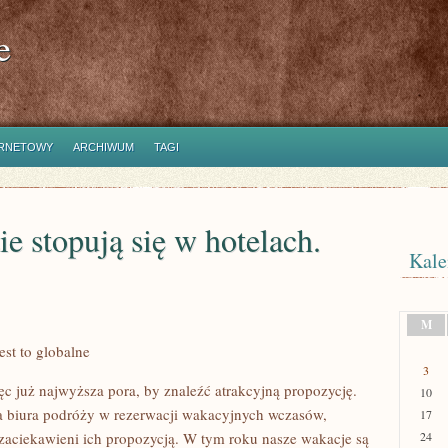
e
ERNETOWY
ARCHIWUM
TAGI
e stopują się w hotelach.
Kale
M
est to globalne
3
ęc już najwyższa pora, by znaleźć atrakcyjną propozycję.
10
a biura podróży w rezerwacji wakacyjnych wczasów,
17
aciekawieni ich propozycją. W tym roku nasze wakacje są
24