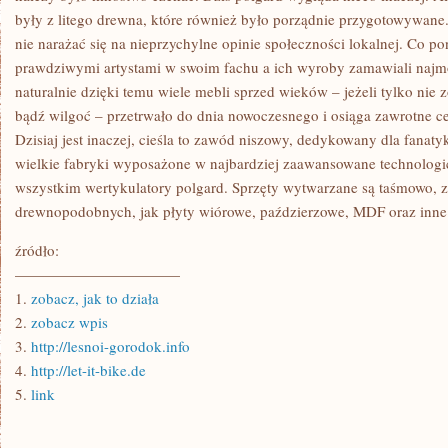
były z litego drewna, które również było porządnie przygotowywane
nie narażać się na nieprzychylne opinie społeczności lokalnej. Co poni
prawdziwymi artystami w swoim fachu a ich wyroby zamawiali najmo
naturalnie dzięki temu wiele mebli sprzed wieków – jeżeli tylko nie 
bądź wilgoć – przetrwało do dnia nowoczesnego i osiąga zawrotne ce
Dzisiaj jest inaczej, cieśla to zawód niszowy, dedykowany dla fanat
wielkie fabryki wyposażone w najbardziej zaawansowane technologic
wszystkim wertykulatory polgard. Sprzęty wytwarzane są taśmowo, z
drewnopodobnych, jak płyty wiórowe, paździerzowe, MDF oraz inne
źródło:
———————————
1.
zobacz, jak to działa
2.
zobacz wpis
3.
http://lesnoi-gorodok.info
4.
http://let-it-bike.de
5.
link