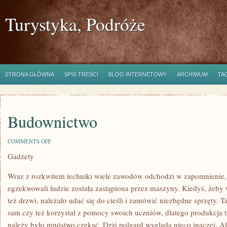
Turystyka, Podróże
STRONA GŁÓWNA
SPIS TREŚCI
BLOG INTERNETOWY
ARCHIWUM
TA
Budownictwo
ON
COMMENTS OFF
BUDOWNICTWO
Gadżety
Wraz z rozkwitem techniki wiele zawodów odchodzi w zapomnienie, 
egzekwowali ludzie została zastąpiona przez maszyny. Kiedyś, żeby
też drzwi, należało udać się do cieśli i zamówić niezbędne sprzęty. 
sam czy też korzystał z pomocy swoich uczniów, dlatego produkcja 
należy było mnóstwo czekać. Dziś polgard wygląda nieco inaczej. 