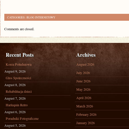
CATEGORIES:
BLOG INTERNETOWY
Comments are closed.
Recent Posts
Archives
Korea Południowa
August 2026
August 9, 2026
July 2026
Głos Społeczności
June 2026
August 8, 2026
May 2026
Rehabilitacja dzieci
April 2026
August 7, 2026
Harlequin Retro
March 2026
August 6, 2026
February 2026
Poradniki Fotograficzne
January 2026
August 5, 2026