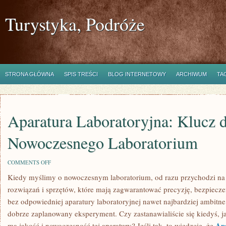
Turystyka, Podróże
STRONA GŁÓWNA
SPIS TREŚCI
BLOG INTERNETOWY
ARCHIWUM
TA
Aparatura Laboratoryjna: Klucz 
Nowoczesnego Laboratorium
ON
COMMENTS OFF
APARATURA
Kiedy myślimy o nowoczesnym laboratorium, od razu przychodzi n
LABORATORYJNA:
KLUCZ
rozwiązań i sprzętów, które mają zagwarantować precyzję, bezpiecze
DO
NOWOCZESNEGO
bez odpowiedniej aparatury laboratoryjnej nawet najbardziej ambitn
LABORATORIUM
dobrze zaplanowany eksperyment. Czy zastanawialiście się kiedyś, 
Ap
ma jakość i nowoczesność tej aparatury? Jeśli tak, to wiedzcie, że