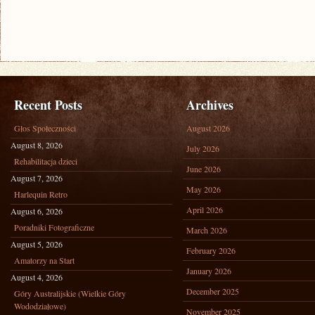
Recent Posts
Archives
Głos Społeczności
August 2026
August 8, 2026
July 2026
Rehabilitacja dzieci
June 2026
August 7, 2026
May 2026
Harlequin Retro
April 2026
August 6, 2026
Poradniki Fotograficzne
March 2026
August 5, 2026
February 2026
Amatorzy na Start
January 2026
August 4, 2026
December 2025
Góry Australijskie (Wielkie Góry
Wododziałowe)
November 2025