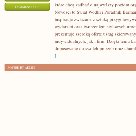
które chcą zadbać o najwyższy poziom o
ON
COMMENTS OFF
Nowości to Świat Wódki i Poradnik Barma
DRINKI
inspiracje związane z sztuką przygotowywa
I
wydarzeń oraz tworzeniem stylowych uroc
KOKTAJLE
prezentuje szeroką ofertę usług skierowa
indywidualnych, jak i firm. Dzięki temu 
dopasowane do swoich potrzeb oraz chara
]
POSTED BY ADMIN