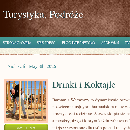
Turystyka, Podróże
STRONA GŁÓWNA
SPIS TREŚCI
BLOG INTERNETOWY
ARCHIWUM
TA
Archive for May 8th, 2026
Drinki i Koktajle
Barman z Warszawy to dynamicznie rozwija
poświęcona usługom barmańskim na wesela
uroczystości rodzinne. Serwis skupia się 
atmosfery, dzięki którym każda zabawa na
miejsce stworzone dla osób poszukujących
MAY - 8 - 2026