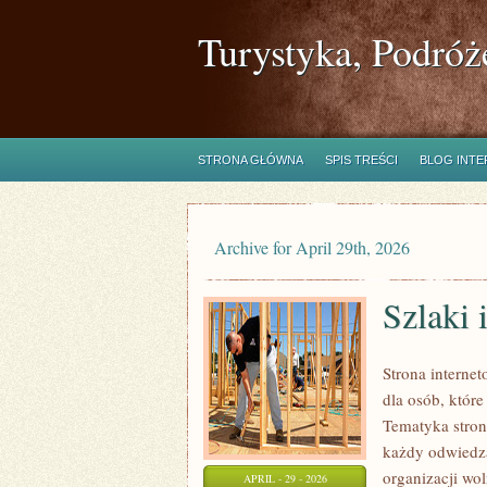
Turystyka, Podróż
STRONA GŁÓWNA
SPIS TREŚCI
BLOG INT
Archive for April 29th, 2026
Szlaki 
Strona interne
dla osób, które
Tematyka stron
każdy odwiedz
organizacji wo
APRIL - 29 - 2026