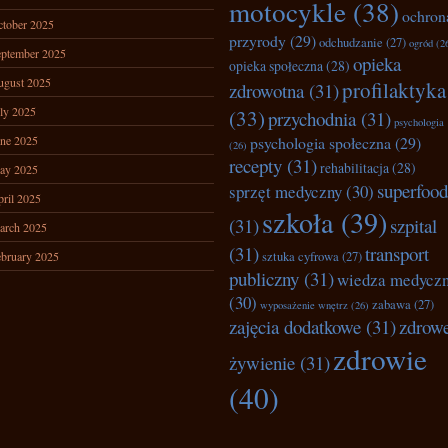
motocykle
(38)
ochron
tober 2025
przyrody
(29)
odchudzanie
(27)
ogród
(2
ptember 2025
opieka
opieka społeczna
(28)
ugust 2025
profilaktyka
zdrowotna
(31)
ly 2025
(33)
przychodnia
(31)
psychologia
ne 2025
psychologia społeczna
(29)
(26)
recepty
(31)
rehabilitacja
(28)
ay 2025
superfood
sprzęt medyczny
(30)
ril 2025
szkoła
(39)
(31)
szpital
arch 2025
(31)
transport
bruary 2025
sztuka cyfrowa
(27)
publiczny
(31)
wiedza medycz
(30)
zabawa
(27)
wyposażenie wnętrz
(26)
zajęcia dodatkowe
(31)
zdrow
zdrowie
żywienie
(31)
(40)