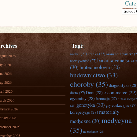
Cate
Categories
rchives
Tagi:
antyki
(27)
apteka
(27)
aranżacja wnętrz
(2
ugust 2026
badania genetyczn
asertywność
(27)
ly 2026
(30)
biotechnologia
(30)
budownictwo
(33)
ne 2026
choroby
(35)
ay 2026
diagnostyka
(28
ril 2026
e-commerce
(29)
Dom
(28)
dieta
(27)
egzaminy
(28)
farmacja
(27)
fitness medyc
arch 2026
genetyka
(30)
gry edukacyjne
(27)
(26)
bruary 2026
materiały
korepetycje
(28)
nuary 2026
medycyna
medyczne
(30)
ecember 2025
(35)
mieszkanie
(26)
ovember 2025