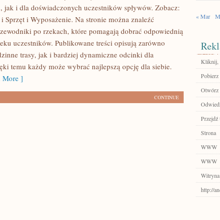
, jak i dla doświadczonych uczestników spływów. Zobacz:
« Mar
M
e i Sprzęt i Wyposażenie. Na stronie można znaleźć
zewodniki po rzekach, które pomagają dobrać odpowiednią
ku uczestników. Publikowane treści opisują zarówno
Rekl
inne trasy, jak i bardziej dynamiczne odcinki dla
Kliknij,
ęki temu każdy może wybrać najlepszą opcję dla siebie.
Pobierz 
 More ]
Otwórz 
CONTINUE
Odwiedź
Przejdź 
Strona
WWW
WWW
Witryna
http://