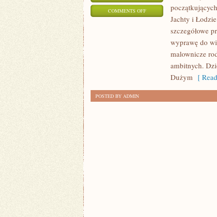
początkujących
ON
COMMENTS OFF
Jachty i Łodzi
SZLAKI
szczegółowe pr
I
wyprawę do wie
TRASY
malownicze rodz
WODNE
ambitnych. Dzi
Dużym
[ Read
POSTED BY ADMIN