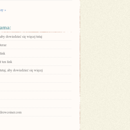
ay »
ama:
 aby dowiedzieć się więcej tutaj
teraz
link
 ten link
tutaj, aby dowiedzieć się więcej
andrewcoiner.com