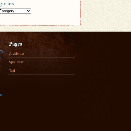
gories
Pages
7)
Archiwum
e
Spis Treści
Tagi
)
zny