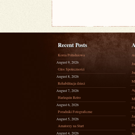
Recent Posts
A
Korea Południowa
A
August 9, 2026
Ju
Głos Społeczności
Ju
August 8, 2026
M
Rehabilitacja dzieci
Ap
August 7, 2026
Harlequin Retro
M
August 6, 2026
Fe
Poradniki Fotograficzne
Ja
August 5, 2026
D
Amatorzy na Start
August 4, 2026
N