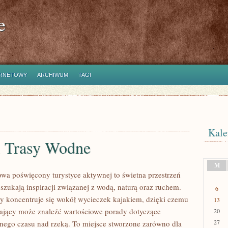
e
ERNETOWY
ARCHIWUM
TAGI
Kale
i Trasy Wodne
M
towa poświęcony turystyce aktywnej to świetna przestrzeń
 szukają inspiracji związanej z wodą, naturą oraz ruchem.
6
y koncentruje się wokół wycieczek kajakiem, dzięki czemu
13
ający może znaleźć wartościowe porady dotyczące
20
27
lnego czasu nad rzeką. To miejsce stworzone zarówno dla