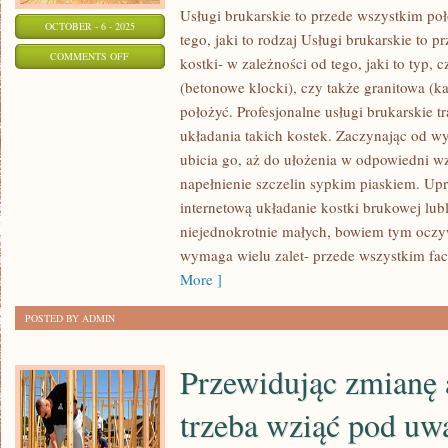
Usługi brukarskie to przede wszystkim poł
OCTOBER - 6 - 2025
tego, jaki to rodzaj Usługi brukarskie to 
ON
COMMENTS OFF
kostki- w zależności od tego, jaki to typ,
KRZESŁA,
(betonowe klocki), czy także granitowa (k
STOLIKI
położyć. Profesjonalne usługi brukarskie t
SOFY,
układania takich kostek. Zaczynając od wy
KANAPY.
ubicia go, aż do ułożenia w odpowiedni wz
TAKICH
napełnienie szczelin sypkim piaskiem. Up
internetową układanie kostki brukowej lub
PROPOZYCJI
niejednokrotnie małych, bowiem tym oczyw
NIE
wymaga wielu zalet- przede wszystkim fa
BRAKUJE
More ]
W
LOKALNYCH
POSTED BY ADMIN
PUNKTACH
SPRZEDAŻY
Przewidując zmianę 
MEBLOWYCH
trzeba wziąć pod uw