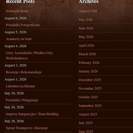
Recent Posts
Archives
Harlequin Retro
August 2026
August 6, 2026
July 2026
Poradniki Fotograficzne
June 2026
August 5, 2026
May 2026
Amatorzy na Start
April 2026
August 4, 2026
Góry Australijskie (Wielkie Góry
March 2026
Wododziałowe)
February 2026
August 3, 2026
January 2026
Recenzje i Rekomendacje
August 1, 2026
December 2025
Literatura na Ekranie
November 2025
July 30, 2026
October 2025
Poradniki i Pielęgnacja
September 2025
July 28, 2026
Imprezy Integracyjne i Team Building
August 2025
July 28, 2026
July 2025
Sprzęt Treningowy i Recenzje
June 2025