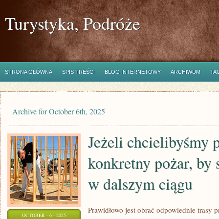
Turystyka, Podróże
STRONA GŁÓWNA
SPIS TREŚCI
BLOG INTERNETOWY
ARCHIWUM
TA
Archive for October 6th, 2025
Jeżeli chcielibyśmy
konkretny pożar, by s
w dalszym ciągu
Prawidłowo jest obrać odpowiednie trasy 
OCTOBER - 6 - 2025