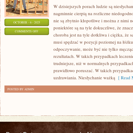
W dzisiejszych porach ludzie są niesłycha
nagminnie cierpią na rozliczne niedogodno
nie są zbytnio kłopotliwe i można z nimi 
OCTOBER - 6 - 2025
poniektóre są na tyle dokuczliwe, że znac
ON
COMMENTS OFF
choroba jest na tyle dotkliwa i ciężka, ż
OBYWATELE
musi spędzać w pozycji poziomej na łóżku
NIERZADKO
odpoczywanie, może być nie tylko męczące
CIERPIĄ
rezultatach. W takich przypadkach leczen
NA
trudniejsze, niż w normalnych przypadkach
RÓŻNE
prawidłowo poruszać. W takich przypadkach
NIEDOGODNOŚCI
uzdrawiania. Niesłychanie ważką
[ Read M
I
POSTED BY ADMIN
CHOROBY