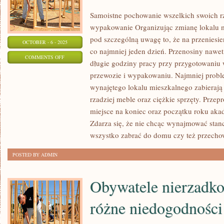
Samoistne pochowanie wszelkich swoich r
wypakowanie Organizując zmianę lokalu 
pod szczególną uwagę to, że na przeniesie
OCTOBER - 6 - 2025
co najmniej jeden dzień. Przenosiny nawet
ON
COMMENTS OFF
długie godziny pracy przy przygotowaniu 
PRZEWIDUJĄC
przewozie i wypakowaniu. Najmniej probl
ZMIANĘ
wynajętego lokalu mieszkalnego zabierają 
APARTAMENTU,
rzadziej meble oraz ciężkie sprzęty. Prze
TRZEBA
miejsce na koniec oraz początku roku aka
WZIĄĆ
Zdarza się, że nie chcąc wynajmować stanc
POD
wszystko zabrać do domu czy też przech
UWAGĘ
POSTED BY ADMIN
Obywatele nierzadko
różne niedogodności