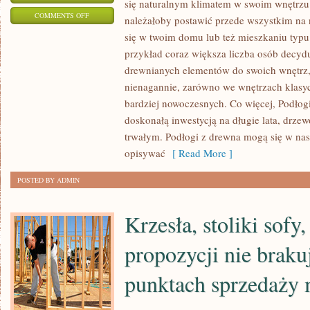
się naturalnym klimatem w swoim wnętrzu? 
ON
COMMENTS OFF
należałoby postawić przede wszystkim na n
JEŻELI
się w twoim domu lub też mieszkaniu typ
CHCIELIBYŚMY
przykład coraz większa liczba osób decyd
POWSTRZYMAĆ
drewnianych elementów do swoich wnętrz, k
KONKRETNY
nienagannie, zarówno we wnętrzach klasycz
POŻAR,
bardziej nowoczesnych. Co więcej, Podło
doskonałą inwestycją na długie lata, drze
BY
trwałym. Podłogi z drewna mogą się w nas
SIĘ
opisywać
[ Read More ]
ON
NIE
POSTED BY ADMIN
DOSTAŁ
W
Krzesła, stoliki sofy
DALSZYM
CIĄGU
propozycji nie braku
punktach sprzedaży