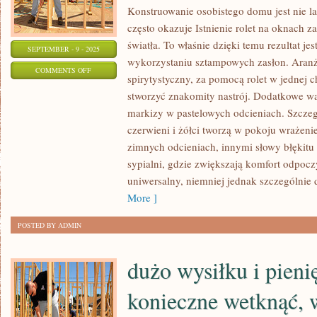
Konstruowanie osobistego domu jest nie l
często okazuje Istnienie rolet na oknach 
światła. To właśnie dzięki temu rezultat jes
SEPTEMBER - 9 - 2025
wykorzystaniu sztampowych zasłon. Aranż
ON
COMMENTS OFF
spirytystyczny, za pomocą rolet w jednej
ISTNIENIE
stworzyć znakomity nastrój. Dodatkowe wa
ROLET
markizy w pastelowych odcieniach. Szcze
NA
czerwieni i żółci tworzą w pokoju wrażeni
OKNACH
zimnych odcieniach, innymi słowy błękitu 
ZAPEWNIA
sypialni, gdzie zwiększają komfort odpoczy
REGULACJĘ
uniwersalny, niemniej jednak szczególnie 
DOPŁYWU
More ]
ŚWIATŁA
POSTED BY ADMIN
dużo wysiłku i pieni
konieczne wetknąć,