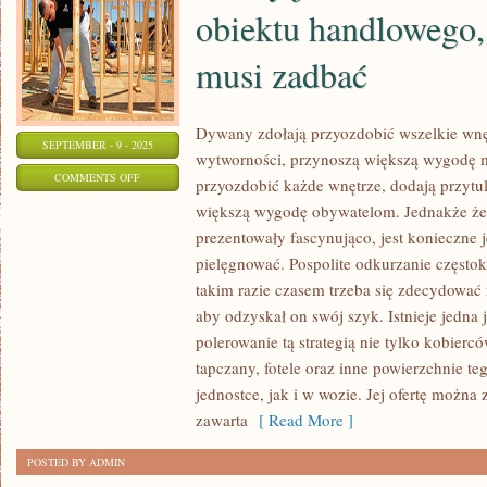
obiektu handlowego,
musi zadbać
Dywany zdołają przyozdobić wszelkie wnęt
SEPTEMBER - 9 - 2025
wytworności, przynoszą większą wygod
ON
COMMENTS OFF
przyozdobić każde wnętrze, dodają przytul
KAŻDY
większą wygodę obywatelom. Jednakże że
JEDEN
prezentowały fascynująco, jest konieczne je
WŁAŚCICIEL
pielęgnować. Pospolite odkurzanie częstokr
OGROMNEGO
takim razie czasem trzeba się zdecydować
OBIEKTU
aby odzyskał on swój szyk. Istnieje jedna 
polerowanie tą strategią nie tylko kobiercó
HANDLOWEGO,
tapczany, fotele oraz inne powierzchnie t
NADE
jednostce, jak i w wozie. Jej ofertę można 
WSZYSTKO
zawarta
[ Read More ]
MUSI
ZADBAĆ
POSTED BY ADMIN