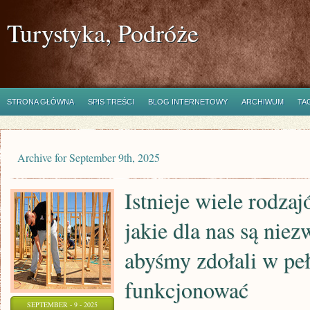
Turystyka, Podróże
STRONA GŁÓWNA
SPIS TREŚCI
BLOG INTERNETOWY
ARCHIWUM
TA
Archive for September 9th, 2025
Istnieje wiele rodza
jakie dla nas są nie
abyśmy zdołali w peł
funkcjonować
SEPTEMBER - 9 - 2025