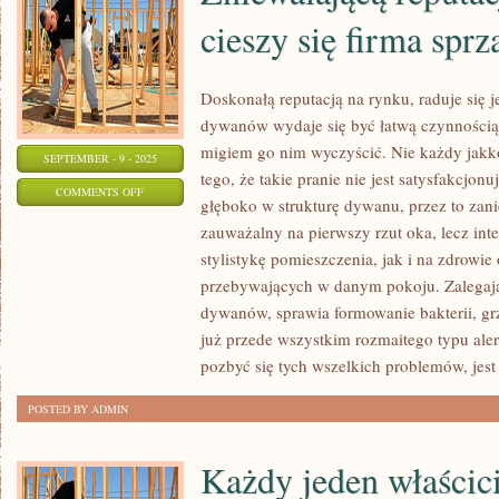
cieszy się firma sprz
Doskonałą reputacją na rynku, raduje się 
dywanów wydaje się być łatwą czynnością.
migiem go nim wyczyścić. Nie każdy jakko
SEPTEMBER - 9 - 2025
tego, że takie pranie nie jest satysfakcjo
ON
COMMENTS OFF
głęboko w strukturę dywanu, przez to zani
ZNIEWALAJĄCĄ
zauważalny na pierwszy rzut oka, lecz int
REPUTACJĄ
stylistykę pomieszczenia, jak i na zdrowie
NA
przebywających w danym pokoju. Zalegaj
RYNKU,
dywanów, sprawia formowanie bakterii, gr
CIESZY
już przede wszystkim rozmaitego typu al
SIĘ
pozbyć się tych wszelkich problemów, jest
FIRMA
POSTED BY ADMIN
SPRZĄTAJĄCA
Każdy jeden właścic