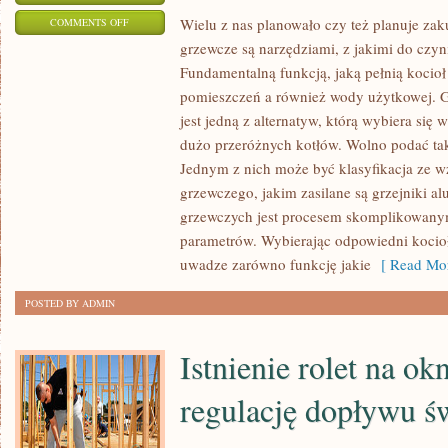
ON
Wielu z nas planowało czy też planuje za
COMMENTS OFF
grzewcze są narzędziami, z jakimi do czyn
ISTNIEJE
Fundamentalną funkcją, jaką pełnią kocioł
WIELE
pomieszczeń a również wody użytkowej. Gr
RODZAJÓW
jest jedną z alternatyw, którą wybiera się
ZAMIATAREK,
dużo przeróżnych kotłów. Wolno podać tak
JAKIE
Jednym z nich może być klasyfikacja ze w
DLA
grzewczego, jakim zasilane są grzejniki a
NAS
grzewczych jest procesem skomplikowanym
SĄ
parametrów. Wybierając odpowiedni kocio
NIEZWYKŁĄ
uwadze zarówno funkcję jakie
[ Read Mor
POMOCĄ,
ABYŚMY
POSTED BY ADMIN
ZDOŁALI
W
Istnienie rolet na o
PEŁNI
regulację dopływu św
NALEŻYCIE
FUNKCJONOWAĆ