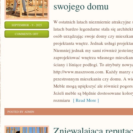
swojego domu
W ostatnich latach niezmiernie atrakcyjne s
SEPTEMBER - 9 - 2025
latach bardzo legendarne stała się architek
ON
COMMENTS OFF
osób urządzając swoje domy czy mieszkania
DUŻO
projektanta wnętrz. Jednak usługi projekta
WYSIŁKU
Niemniej jednak my sami również jesteśm
I
zaprojektować wnętrza własnego mieszkani
PIENIĘDZY
ściany i lśniące podłogi. To atrybuty now
JEST
http://www.maszroom.com. Każdy marzy o
przestronnym mieszkaniu czy domu. A wie
KONIECZNE
Meble mogą upiększyć ale również pogors
WETKNĄĆ,
Jeżeli meble są błędnie dostosowane kolo
W
rozmiaru
[ Read More ]
WYKOŃCZENIE
SWOJEGO
POSTED BY ADMIN
DOMU
Zniewalającą reputac