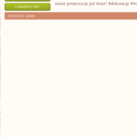
nasze propozycje już teraz! #dekoracje #
ON
COMMENTS OFF
5
POSTED BY ADMIN
POMYSŁOWYCH
DEKORACJI
DO
DOMU,
KTÓRE
ODMIENIĄ
TWÓJ
WNĘTRZE!