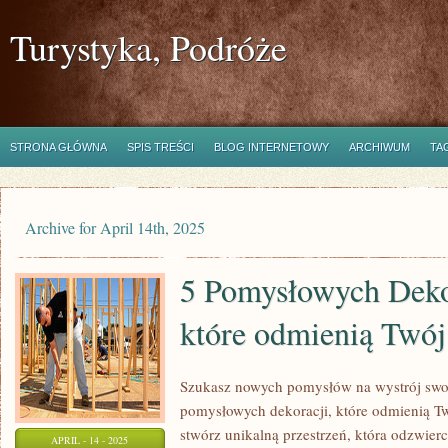
Turystyka, Podróże
STRONA GŁÓWNA
SPIS TREŚCI
BLOG INTERNETOWY
ARCHIWUM
TA
Archive for April 14th, 2025
5 Pomysłowych Deko
które odmienią Twój
Szukasz nowych pomysłów na wystrój sw
pomysłowych dekoracji, które odmienią Two
stwórz unikalną przestrzeń, która odzwier
APRIL - 14 - 2025