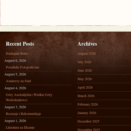
Recent Posts
Archives
Harlequin Retro
August 2026
August 6, 2026
July 2026
Poradniki Fotograficzne
June 2026
August 5, 2026
May 2026
Amatorzy na Start
April 2026
August 4, 2026
Góry Australijskie (Wielkie Góry
March 2026
Wododziałowe)
February 2026
August 3, 2026
January 2026
Recenzje i Rekomendacje
August 1, 2026
December 2025
Literatura na Ekranie
November 2025